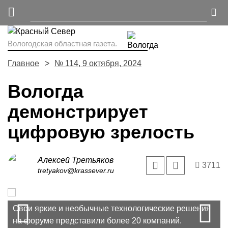
Вологодская областная газета.
Главное
№ 114, 9 октября, 2024
Вологда
демонстрирует
цифровую зрелость
Алексей Третьяков
3711
tretyakov@krassever.ru
Prev
N
Свои яркие и необычные технологические решения
на форуме представили более 20 компаний.