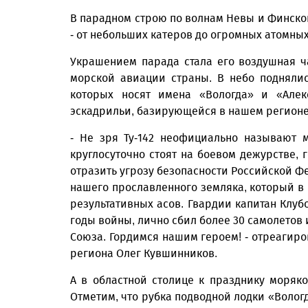
В парадном строю по волнам Невы и Финског
- от небольших катеров до огромных атомных
Украшением парада стала его воздушная ч
морской авиации страны. В небо поднялис
которых носят имена «Вологда» и «Алек
эскадрильи, базирующейся в нашем регионе
- Не зря Ту-142 неофициально называют
круглосуточно стоят на боевом дежурстве,
отразить угрозу безопасности Российской Ф
нашего прославленного земляка, который в
результативных асов. Гвардии капитан Клу
годы войны, лично сбил более 30 самолетов 
Союза. Гордимся нашим героем! - отреагиро
региона Олег Кувшинников.
А в областной столице к празднику моряко
Отметим, что рубка подводной лодки «Вологд