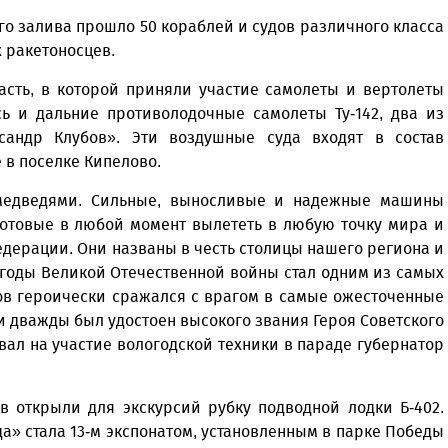
о залива прошло 50 кораблей и судов различного класса
 ракетоносцев.
асть, в которой приняли участие самолеты и вертолеты
ь и дальние противолодочные самолеты Ту-142, два из
сандр Клубов». Эти воздушные суда входят в состав
 в поселке Кипелово.
 медведями. Сильные, выносливые и надежные машины
 готовые в любой момент вылететь в любую точку мира и
едерации. Они названы в честь столицы нашего региона и
 годы Великой Отечественной войны стал одним из самых
бов героически сражался с врагом в самые ожесточенные
и дважды был удостоен высокого звания Героя Советского
вал на участие вологодской техники в параде губернатор
в открыли для экскурсий рубку подводной лодки Б-402.
а» стала 13-м экспонатом, установленным в парке Победы