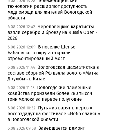
Телемедицинские
6.08.2026 13:28
технологии расширяют доступность
медпомощи для жителей Вологодской
области
Череповецкие каратисты
6.08.2026 12:42
взяли серебро и бронзу на Russia Open -
2026
В поселке Щепье
6.08.2026 12:09
Бабаевского округа открыли
отремонтированный мост
Вологодская шахматистка в
6.08.2026 11:44
составе сборной РФ взяла золото «Матча
Дружбы» в Китае
Вологодские племенные
6.08.2026 11:15
хозяйства произвели более 280 тысяч
тонн молока за первое полугодие
Путь «из варяг в персы»
6.08.2026 10:32
воссоздадут на фестивале «Небо славян»
в Вологодской области
Завершается ремонт
6.08.2026 09:58