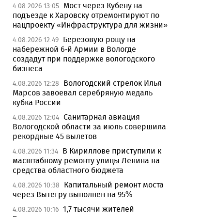
Мост через Кубену на
4.08.2026 13:05
подъезде к Харовску отремонтируют по
нацпроекту «Инфраструктура для жизни»
Березовую рощу на
4.08.2026 12:49
набережной 6-й Армии в Вологде
создадут при поддержке вологодского
бизнеса
Вологодский стрелок Илья
4.08.2026 12:28
Марсов завоевал серебряную медаль
кубка России
Санитарная авиация
4.08.2026 12:04
Вологодской области за июль совершила
рекордные 45 вылетов
В Кириллове приступили к
4.08.2026 11:34
масштабному ремонту улицы Ленина на
средства областного бюджета
Капитальный ремонт моста
4.08.2026 10:38
через Вытегру выполнен на 95%
1,7 тысячи жителей
4.08.2026 10:16