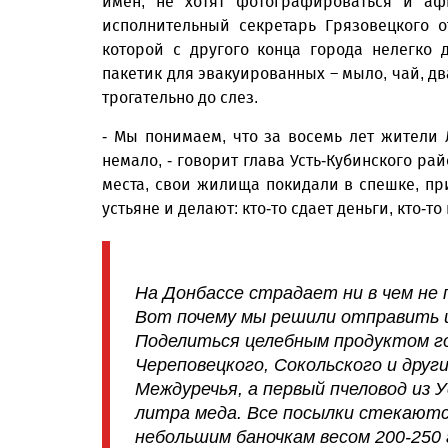
имен, не хотят фотографироваться и аф
исполнительный секретарь Грязовецкого о
которой с другого конца города нелегко 
пакетик для эвакуированных – мыло, чай, дв
трогательно до слез.
- Мы понимаем, что за восемь лет жители
немало, - говорит глава Усть-Кубинского ра
места, свои жилища покидали в спешке, пр
устьяне и делают: кто-то сдает деньги, кто-
На Донбассе страдает ни в чем не 
Вот почему мы решили отправить и
Поделиться целебным продуктом го
Череповецкого, Сокольского и друг
Междуречья, а первый пчеловод из
литра меда. Все посылки стекаютс
небольшим баночкам весом 200-250