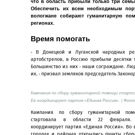
что в область прибыли только три семь
Обеспечить их всем необходимым пору
вологжане собирают гуманитарную пом
регионах.
Время помогать
- В Донецкой и Луганской народных рес
артобстрелов, в Россию прибыли десятки 
Большинство из них - наши сограждане. Люд
их, - призвал земляков председатель Законо
Кампания по сбору гуманитарной помощи старто
Ее координирует партия «Единая Россия». | Фот
Кампания по сбору гуманитарной пом
стартовала в области 22 февраля.
координирует партия «Единая Россия». Во 
городах и районах открылись пункты сбор