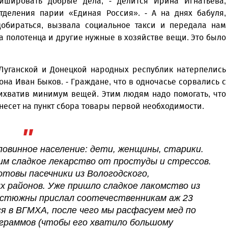
ишировать добрые дела, - делится Ирина Игнатьева,
тделения парии «Единая Россия». - А на днях бабуля,
добираться, вызвала социальное такси и передала нам
а полотенца и другие нужные в хозяйстве вещи. Это было
 Луганской и Донецкой народных республик натерпелись
йона Иван Быков. - Граждане, что в одночасье сорвались с
ихватив минимум вещей. Этим людям надо помогать, что
то несет на пункт сбора товары первой необходимости.
повинное население: дети, женщины, старики.
м сладкое лекарство от простуды и стрессов.
товы пасечники из Вологодского,
их районов. Уже пришло сладкое лакомство из
 Устюжны прислал соотечественникам аж 23
я в ВГМХА, после чего мы расфасуем мед по
 граммов (чтобы его хватило большому