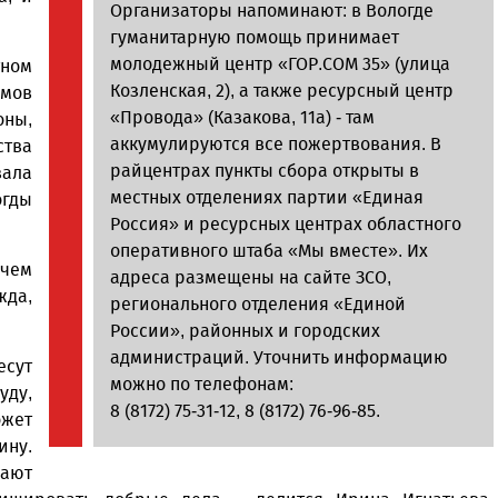
Организаторы напоминают: в Вологде
гуманитарную помощь принимает
молодежный центр «ГОР.СОМ 35» (улица
тном
Козленская, 2), а также ресурсный центр
ммов
«Провода» (Казакова, 11а) - там
ны,
аккумулируются все пожертвования. В
ства
райцентрах пункты сбора открыты в
зала
местных отделениях партии «Единая
огды
Россия» и ресурсных центрах областного
оперативного штаба «Мы вместе». Их
 чем
адреса размещены на сайте ЗСО,
жда,
регионального отделения «Единой
России», районных и городских
администраций. Уточнить информацию
есут
можно по телефонам:
уду,
8 (8172) 75-31-12, 8 (8172) 76-96-85.
ожет
ину.
вают