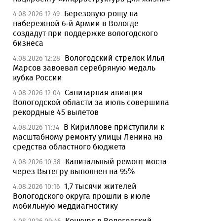
Березовую рощу на
4.08.2026 12:49
набережной 6-й Армии в Вологде
создадут при поддержке вологодского
бизнеса
Вологодский стрелок Илья
4.08.2026 12:28
Марсов завоевал серебряную медаль
кубка России
Санитарная авиация
4.08.2026 12:04
Вологодской области за июль совершила
рекордные 45 вылетов
В Кириллове приступили к
4.08.2026 11:34
масштабному ремонту улицы Ленина на
средства областного бюджета
Капитальный ремонт моста
4.08.2026 10:38
через Вытегру выполнен на 95%
1,7 тысячи жителей
4.08.2026 10:16
Вологодского округа прошли в июле
мобильную меддиагностику
Конкурс в Вологодский