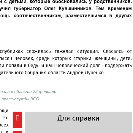
и с детьми, которые обосновались у родственников.
чил губернатор Олег Кувшинников. Тем временем
ощь соотечественникам, разместившимся в других
публиках сложилась тяжелая ситуация. Спасаясь от
тысяч человек, среди которых старики, женщины, дети.
и попали в беду, и наш человеческий долг - поддержать
дательного Собрания области Андрей Луценко.
вала в области 22 февраля.
о пресс-службы ЗСО
ощи
Для справки
 Ее
всех
а, и