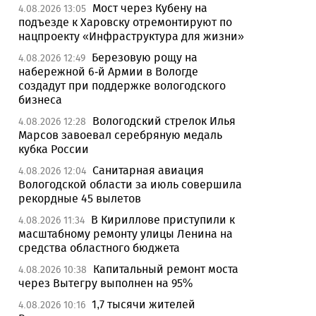
Мост через Кубену на
4.08.2026 13:05
подъезде к Харовску отремонтируют по
нацпроекту «Инфраструктура для жизни»
Березовую рощу на
4.08.2026 12:49
набережной 6-й Армии в Вологде
создадут при поддержке вологодского
бизнеса
Вологодский стрелок Илья
4.08.2026 12:28
Марсов завоевал серебряную медаль
кубка России
Санитарная авиация
4.08.2026 12:04
Вологодской области за июль совершила
рекордные 45 вылетов
В Кириллове приступили к
4.08.2026 11:34
масштабному ремонту улицы Ленина на
средства областного бюджета
Капитальный ремонт моста
4.08.2026 10:38
через Вытегру выполнен на 95%
1,7 тысячи жителей
4.08.2026 10:16