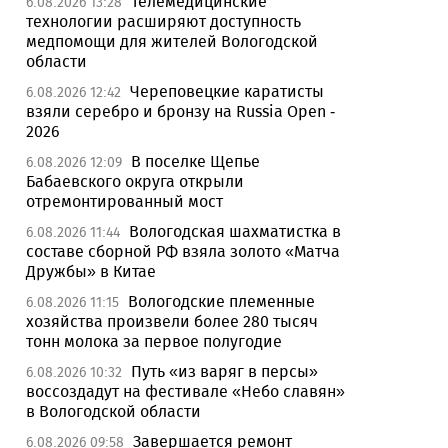
Телемедицинские
6.08.2026 13:28
технологии расширяют доступность
медпомощи для жителей Вологодской
области
Череповецкие каратисты
6.08.2026 12:42
взяли серебро и бронзу на Russia Open -
2026
В поселке Щепье
6.08.2026 12:09
Бабаевского округа открыли
отремонтированный мост
Вологодская шахматистка в
6.08.2026 11:44
составе сборной РФ взяла золото «Матча
Дружбы» в Китае
Вологодские племенные
6.08.2026 11:15
хозяйства произвели более 280 тысяч
тонн молока за первое полугодие
Путь «из варяг в персы»
6.08.2026 10:32
воссоздадут на фестивале «Небо славян»
в Вологодской области
Завершается ремонт
6.08.2026 09:58