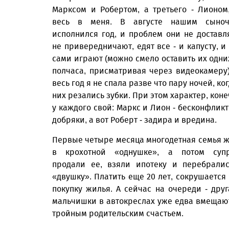
Марксом и Робертом, а третьего - Лионом
весь в меня. В августе нашим сыноч
исполнился год, и проблем они не доставл
не привередничают, едят все - и капусту, и 
сами играют (можно смело оставить их одни
полчаса, присматривая через видеокамеру)
весь год я не спала разве что пару ночей, ког
них резались зубки. При этом характер, коне
у каждого свой: Маркс и Лион - бесконфлик
добряки, а вот Роберт - задира и вредина.
Первые четыре месяца многодетная семья 
в крохотной «однушке», а потом супр
продали ее, взяли ипотеку и перебрали
«двушку». Платить еще 20 лет, сокрушается 
покупку жилья. А сейчас на очереди - дру
мальчишки в автокреслах уже едва вмещаютс
тройным родительским счастьем.