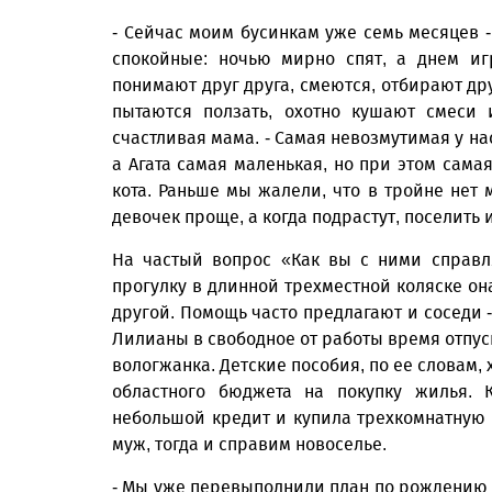
- Сейчас моим бусинкам уже семь месяцев -
спокойные: ночью мирно спят, а днем иг
понимают друг друга, смеются, отбирают дру
пытаются ползать, охотно кушают смеси 
счастливая мама. - Самая невозмутимая у на
а Агата самая маленькая, но при этом самая
кота. Раньше мы жалели, что в тройне нет 
девочек проще, а когда подрастут, поселить 
На частый вопрос «Как вы с ними справл
прогулку в длинной трехместной коляске он
другой. Помощь часто предлагают и соседи 
Лилианы в свободное от работы время отпус
вологжанка. Детские пособия, по ее словам,
областного бюджета на покупку жилья. 
небольшой кредит и купила трехкомнатную к
муж, тогда и справим новоселье.
- Мы уже перевыполнили план по рождению де