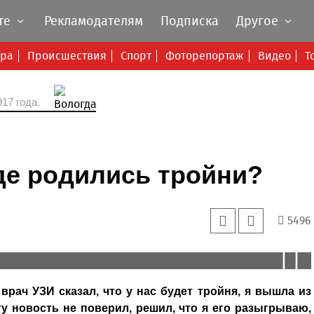
те
Рекламодателям
Подписка
Другое
ура
Происшествия
Спорт
Фоторепортаж
Видео
Т
17 года.
где родились тройни?
5496
 представляют своей жизни без Маркса, Роберта и
ала у нее смешанные чувства - от восторга до легкой
роблем маме не доставляют.
врач УЗИ сказал, что у нас будет тройня, я вышла из
ту новость не поверил, решил, что я его разыгрываю,