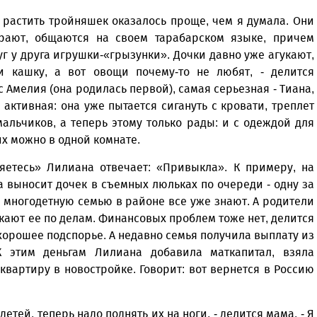
 растить тройняшек оказалось проще, чем я думала. Они
рают, общаются на своем тарабарском языке, причем
г у друга игрушки-«грызунки». Дочки давно уже агукают,
и кашку, а вот овощи почему-то не любят, - делится
с Амелия (она родилась первой), самая серьезная - Тиана,
 активная: она уже пытается сигануть с кровати, треплет
мальчиков, а теперь этому только рады: и с одеждой для
их можно в одной комнате.
яетесь» Лилиана отвечает: «Привыкла». К примеру, на
а выносит дочек в съемных люльках по очереди - одну за
- многодетную семью в районе все уже знают. А родители
кают ее по делам. Финансовых проблем тоже нет, делится
 хорошее подспорье. А недавно семья получила выплату из
К этим деньгам Лилиана добавила маткапитал, взяла
Уважаемые посетители сайта
вартиру в новостройке. Говорит: вот вернется в Россию
Мы рады приветствовать ва
на обновленном Интернет-
ресурсе газеты «Красный
Надежда
тей, теперь надо поднять их на ноги, - делится мама. - Я