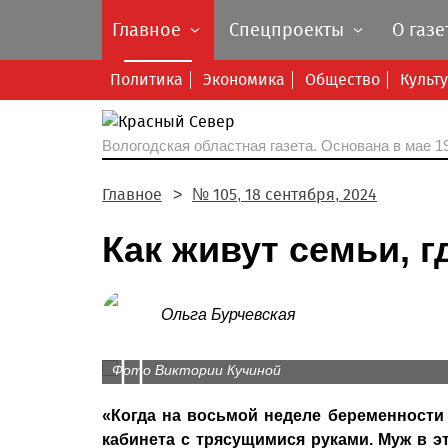
Главное
Спецпроекты
О газе
Политика
Экономика
Общество
Культ
Вологодская областная газета.
Основана в мае 19
Главное
№ 105, 18 сентября, 2024
Как живут семьи, 
Ольга Бурчевская
Вероника Соколова и ее муж Даниил уже не
Лилиана признается: новость о тройне вызв
Prev
Лиона.
Маленькие Агата, Амелия и Тиана особых п
паники.
Фото Виктории Кучиной
Фото из архива Лилианы Хаитовой
«Когда на восьмой неделе беременности 
кабинета с трясущимися руками. Муж в э