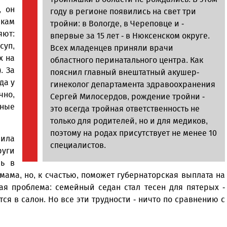
, он
году в регионе появились на свет три
кам
тройни: в Вологде, в Череповце и -
яют:
впервые за 15 лет - в Нюксенском округе.
суп,
Всех младенцев приняли врачи
х на
областного перинатального центра. Как
. За
пояснил главный внештатный акушер-
да у
гинеколог департамента здравоохранения
чно,
Сергей Милосердов, рождение тройни -
тные
это всегда тройная ответственность не
только для родителей, но и для медиков,
поэтому на родах присутствует не менее 10
жила
специалистов.
уги
сь в
мама, но, к счастью, поможет губернаторская выплата на
гая проблема: семейный седан стал тесен для пятерых -
я в салон. Но все эти трудности - ничто по сравнению с