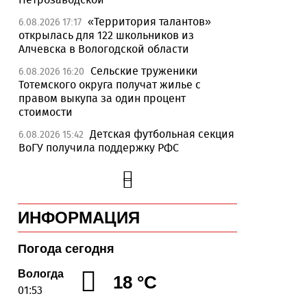
«Территория талантов»
6.08.2026 17:17
открылась для 122 школьников из
Алчевска в Вологодской области
Сельские труженики
6.08.2026 16:20
Тотемского округа получат жилье с
правом выкупа за один процент
стоимости
Детская футбольная секция
6.08.2026 15:42
ВоГУ получила поддержку РФС
Уникальный трейл и
6.08.2026 15:08
силовые шоу приготовили округа
Вологодчины ко Дню физкультурника
ИНФОРМАЦИЯ
Робот Макс на Госуслугах
6.08.2026 14:31
поможет вологжанам оформить выплату
на первоклассника
Погода сегодня
Вологодская область
6.08.2026 14:00
Вологда
18 °C
подтвердила курс на полное
01:53
обеспечение лесовосстановления