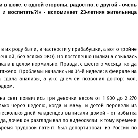
в шоке: с одной стороны, радостно, с другой - очень
 и воспитать?!» - вспоминает 23-летняя жительница
 их роду были, в частности у прабабушки, а вот о тройне
венной, без всяких ЭКО). Но постепенно Лилиана свыклась
кала в целом нормально. Правда, с шестого месяца, когда
 тяжело. Проблемы начались на 34-й неделе: в феврале на
 сдала анализы, а уже днем ей позвонил доктор: мол,
оддом.
на свет появились три девочки весом от 1 900 до 2 270
лько через неделю, когда и маму, и детей перевели из
несколько дней младенцев выписали домой - от избытка
да, дочек он разглядывал по видеосвязи: к тому времени
время трудовой патент, был депортирован из России по