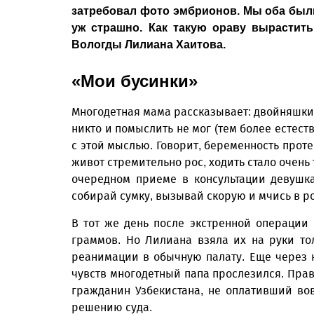
затребовал фото эмбрионов. Мы оба были 
уж страшно. Как такую ораву вырастить
Вологды Лилиана Хаитова.
«Мои бусинки»
Многодетная мама рассказывает: двойняшки в
никто и помыслить не мог (тем более естест
с этой мыслью. Говорит, беременность проте
живот стремительно рос, ходить стало очень
очередном приеме в консультации девушка
собирай сумку, вызывай скорую и мчись в р
В тот же день после экстренной операции 
граммов. Но Лилиана взяла их на руки то
реанимации в обычную палату. Еще через 
чувств многодетный папа прослезился. Прав
гражданин Узбекистана, не оплативший во
решению суда.