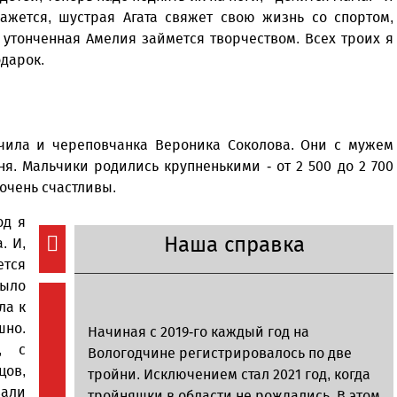
Север», который, уверены,
Кузьминская
ажется, шустрая Агата свяжет свою жизнь со спортом,
главный
придется вам по душе, и вы
редактор
, утонченная Амелия займется творчеством. Всех троих я
обязательно добавите его в
одарок.
свои закладки.
учила и череповчанка Вероника Соколова. Они с мужем
ня. Мальчики родились крупненькими - от 2 500 до 2 700
очень счастливы.
од я
Наша справка
. И,
ется
было
ла к
шно.
Начиная с 2019-го каждый год на
, с
Вологодчине регистрировалось по две
цов,
тройни. Исключением стал 2021 год, когда
али
тройняшки в области не рождались. В этом