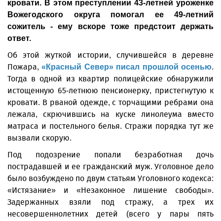
кровати. В этом преступлении 43-летней уроженке
Вожегодского округа помогал ее 49-летний
сожитель - ему вскоре тоже предстоит держать
ответ.
Об этой жуткой истории, случившейся в деревне
Пожара,
.
«Красный Север» писал прошлой осенью
Тогда в одной из квартир полицейские обнаружили
истощенную 65-летнюю пенсионерку, пристегнутую к
кровати. В рваной одежде, с торчащими ребрами она
лежала, скрючившись на куске линолеума вместо
матраса и постельного белья. Стражи порядка тут же
вызвали скорую.
Под подозрение попали безработная дочь
пострадавшей и ее гражданский муж. Уголовное дело
было возбуждено по двум статьям Уголовного кодекса:
«Истязание» и «Незаконное лишение свободы».
Задержанных взяли под стражу, а трех их
несовершеннолетних детей (всего у пары пять