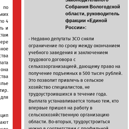
Собрания Вологодской
я по
области, руководитель
ких
фракции «Единой
по 4
России»:
ть и
там
- Недавно депутаты ЗСО сняли
ере
ограничение по сроку между окончанием
вное
учебного заведения и заключением
ства
трудового договора с
лата
сельхозорганизацией, дающему право на
она
получение подъемных в 500 тысяч рублей.
тва
Это позволит привлечь в сельское
илье
хозяйство специалистов, не
тир.
трудоустроившихся в течение года.
 для
Выплата устанавливается только тем, кто
впервые пришел на работу в
сельскохозяйственную организацию
нцип
области. Во-вторых, трудоустроиться
ают
нужно в соответствии с профильной