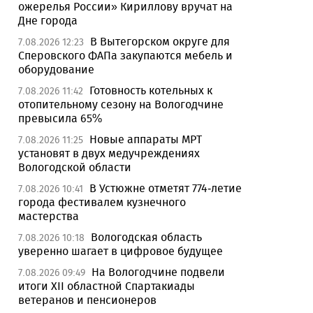
ожерелья России» Кириллову вручат на
Дне города
В Вытегорском округе для
7.08.2026 12:23
Сперовского ФАПа закупаются мебель и
оборудование
Готовность котельных к
7.08.2026 11:42
отопительному сезону на Вологодчине
превысила 65%
Новые аппараты МРТ
7.08.2026 11:25
установят в двух медучреждениях
Вологодской области
В Устюжне отметят 774-летие
7.08.2026 10:41
города фестивалем кузнечного
мастерства
Вологодская область
7.08.2026 10:18
уверенно шагает в цифровое будущее
На Вологодчине подвели
7.08.2026 09:49
итоги XII областной Спартакиады
ветеранов и пенсионеров