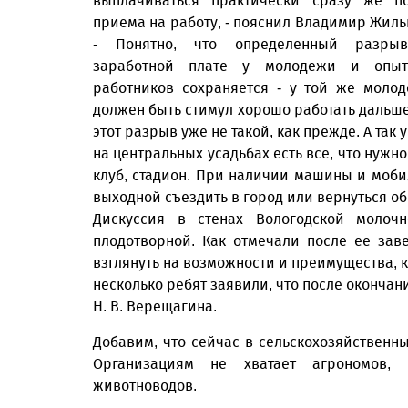
выплачиваться практически сразу же п
приема на работу, - пояснил Владимир Жиль
- Понятно, что определенный разры
заработной плате у молодежи и опыт
работников сохраняется - у той же моло
должен быть стимул хорошо работать дальше
этот разрыв уже не такой, как прежде. А так у
на центральных усадьбах есть все, что нужн
клуб, стадион. При наличии машины и моби
выходной съездить в город или вернуться о
Дискуссия в стенах Вологодской молочн
плодотворной. Как отмечали после ее за
взглянуть на возможности и преимущества, к
несколько ребят заявили, что после оконча
Н. В. Верещагина.
Добавим, что сейчас в сельскохозяйственн
Организациям не хватает агрономов, и
животноводов.