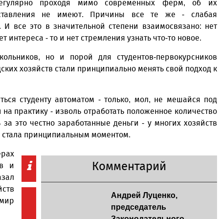
егулярно проходя мимо современных ферм, об их
дставления не имеют. Причины все те же - слабая
 И все это в значительной степени взаимосвязано: нет
т интереса - то и нет стремления узнать что-то новое.
ольников, но и порой для студентов-первокурсников
ских хозяйств стали принципиально менять свой подход к
ться студенту автоматом - только, мол, не мешайся под
н на практику - изволь отработать положенное количество
ь за это честно заработанные деньги - у многих хозяйств
е стала принципиальным моментом.
рах
Комментарий
ов и
азал
йств
Андрей Луценко,
имир
председатель
Законодательного