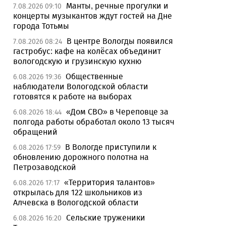
Манты, речные прогулки и
7.08.2026 09:10
концерты музыкантов ждут гостей на Дне
города Тотьмы
В центре Вологды появился
7.08.2026 08:24
гастробус: кафе на колёсах объединит
вологодскую и грузинскую кухню
Общественные
6.08.2026 19:36
наблюдатели Вологодской области
готовятся к работе на выборах
«Дом СВО» в Череповце за
6.08.2026 18:44
полгода работы обработал около 13 тысяч
обращений
В Вологде приступили к
6.08.2026 17:59
обновлению дорожного полотна на
Петрозаводской
«Территория талантов»
6.08.2026 17:17
открылась для 122 школьников из
Алчевска в Вологодской области
Сельские труженики
6.08.2026 16:20