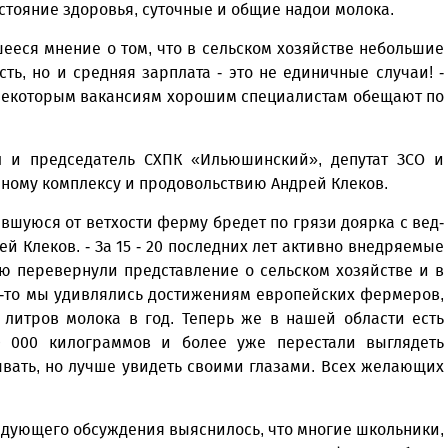
остояние здоровья, суточные и общие надои молока.
ееся мнение о том, что в сельском хозяйстве небольшие
сть, но и средняя зарплата - это не единичные случаи! -
о некоторым вакансиям хорошим специалистам обещают по
 и председатель СХПК «Ильюшинский», депутат ЗСО и
рному комплексу и продовольствию Андрей Клеков.
ившуюся от ветхости ферму бредет по грязи доярка с вед­
ей Клеков. - За 15 - 20 последних лет активно внедряемые
ю перевернули представление о сельском хозяйстве и в
да-то мы удивлялись достижениям европейских фермеров,
литров молока в год. Теперь же в нашей области есть
0 000 килограммов и более уже перестали выглядеть
ывать, но лучше увидеть своими глазами. Всех желающих
едующего обсуждения выяснилось, что многие школьники,