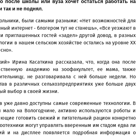
то после школы или вуза хочет остаться работать на
 так и не поднял.
ольники, были самыми разными: «Нет возможностей для
ый интернет - блогером тут не станешь», «Все уезжают в
 и приглашенных гостей «задел» другой довод, в разных
огии в нашем сельском хозяйстве остались на уровне XX
есно».
ий» Ирина Касаткина рассказала, что, когда она после
ственную академию на зоофакультет, ее мама, также
тельницу, не разговаривала с ней больше недели. Но
отав в различных сельхозпредприятиях уже больше двух
ный выбор в своей жизни.
в уже давно доступны самые современные технологии. В
и мало на Вологодчине, активно используются роботы и
ющие готовить свежий и питательный рацион конкретно
оотехники могут управлять вверенным им стадом едва ли
ий и на дисплее появляется подробная информация о