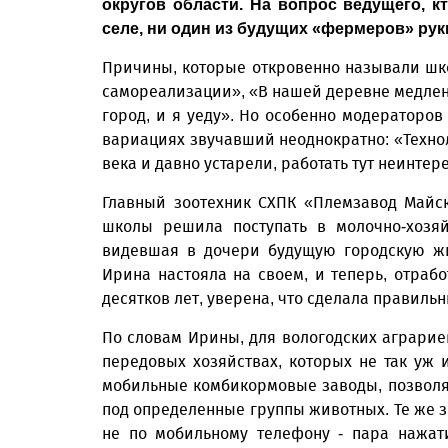
округов области. На вопрос ведущего, к
селе, ни один из будущих «фермеров» руки
Причины, которые откровенно называли шк
самореализации», «В нашей деревне медленн
город, и я уеду». Но особенно модераторов
вариациях звучавший неоднократно: «Технол
века и давно устарели, работать тут неинтер
Главный зоотехник СХПК «Племзавод Майск
школы решила поступать в молочно-хозяй
видевшая в дочери будущую городскую жи
Ирина настояла на своем, и теперь, отраб
десятков лет, уверена, что сделала правиль
По словам Ирины, для вологодских аграрие
передовых хозяйствах, которых не так уж 
мобильные комбикормовые заводы, позволя
под определенные группы животных. Те же з
не по мобильному телефону - пара нажат