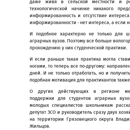
даже живя в сельской местности и р
технологической начинке никакого пре
информированность и отсутствие интереса.
информированности - нет интереса, а если не
И подобное характерно не только для шк
аграрных вузов. Поэтому все больше вологод
прохождению у них студенческой практики.
И если раньше такая практика могла стави
ногами, то теперь все по-другому: направле
дней. И не только отработать, но и получит
подобная мотивация для практикантов такж
О других действующих в регионе ме
поддержки для студентов аграрных вуз
молодых специалистов школьникам расск
депутат ЗСО и руководитель сразу двух хозя
на территории Грязовецкого округа Влад
Жильцов.