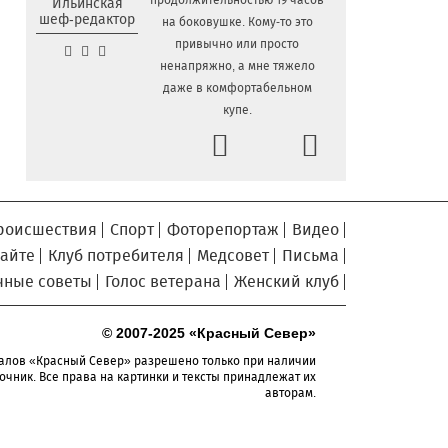
продолжительностью 19 часов
Ильинская
шеф-редактор
на боковушке. Кому-то это
Сельские труженики
6.08.2026 16:20
привычно или просто
Тотемского округа получат жилье с
ненапряжно, а мне тяжело
правом выкупа за один процент
даже в комфортабельном
стоимости
купе.
Детская футбольная секция
6.08.2026 15:42
Prev
Next
ВоГУ получила поддержку РФС
Уникальный трейл и
6.08.2026 15:08
силовые шоу приготовили округа
Вологодчины ко Дню физкультурника
роисшествия
Спорт
Фоторепортаж
Видео
Робот Макс на Госуслугах
6.08.2026 14:31
сайте
Клуб потребителя
Медсовет
Письма
поможет вологжанам оформить выплату
чные советы
Голос ветерана
Женский клуб
на первоклассника
Вологодская область
6.08.2026 14:00
© 2007-2025 «Красный Север»
подтвердила курс на полное
обеспечение лесовосстановления
алов «Красный Север» разрешено только при наличии
семенным материалом
очник. Все права на картинки и тексты принадлежат их
авторам.
Телемедицинские
6.08.2026 13:28
технологии расширяют доступность