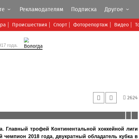
те
Рекламодателям
Подписка
Другое
ура
Происшествия
Спорт
Фоторепортаж
Видео
Т
17 года.
2624
на. Главный трофей Континентальной хоккейной лиги
 чемпион 2018 года, двукратный обладатель кубка в