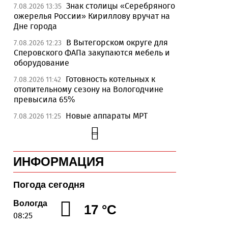
Знак столицы «Серебряного
7.08.2026 13:35
ожерелья России» Кириллову вручат на
Дне города
В Вытегорском округе для
7.08.2026 12:23
Сперовского ФАПа закупаются мебель и
оборудование
Готовность котельных к
7.08.2026 11:42
отопительному сезону на Вологодчине
превысила 65%
Новые аппараты МРТ
7.08.2026 11:25
установят в двух медучреждениях
Вологодской области
В Устюжне отметят 774-
7.08.2026 10:41
ИНФОРМАЦИЯ
летие города фестивалем кузнечного
мастерства
Погода сегодня
Вологодская область
7.08.2026 10:18
уверенно шагает в цифровое будущее
Вологда
17 °C
08:25
На Вологодчине подвели
7.08.2026 09:49
итоги XII областной Спартакиады