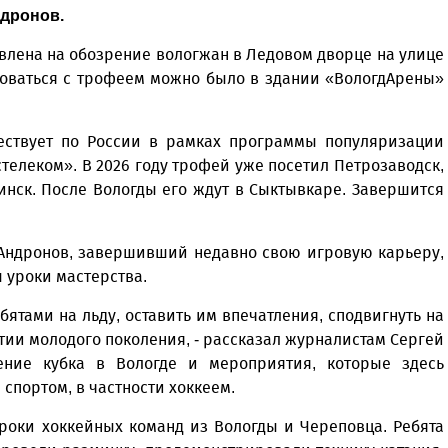
ндронов.
влена на обозрение вологжан в Ледовом дворце на улице
оваться с трофеем можно было в здании «Вологд­Арены»
шествует по России в рамках программы популяризации
стелеком». В 2026 году трофей уже посетил Петрозаводск,
инск. После Вологды его ждут в Сыктывкаре. Завершится
 Андронов, завершивший недавно свою игровую карьеру,
 уроки мастерства.
ебятами на льду, оставить им впечатления, сподвигнуть на
тии молодого поколения, - рассказал журналистам Сергей
ение кубка в Вологде и мероприятия, которые здесь
спортом, в частности хоккеем.
роки хоккейных команд из Вологды и Череповца. Ребята