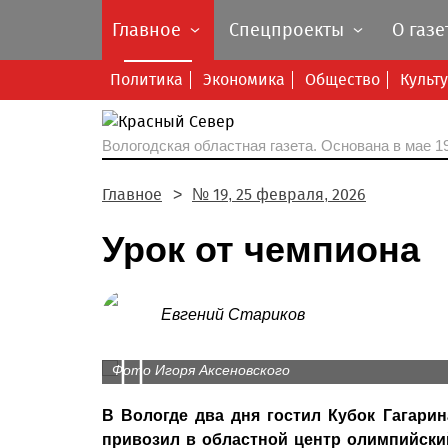
Главное
Спецпроекты
О газе
Политика
Экономика
Общество
Культ
Вологодская областная газета.
Основана в мае 19
Главное
№ 19, 25 февраля, 2026
Урок от чемпиона
Евгений Стариков
Prev
Фото Игоря Аксеновского
В Вологде два дня гостил Кубок Гагари
привозил в областной центр олимпийский