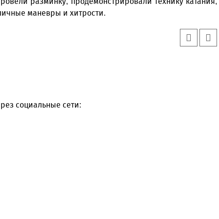
ровели разминку, продемонстрировали технику катания,
личные маневры и хитрости.
рез социальные сети:
Уважаемые посетители сайта
Мы рады приветствовать ва
на обновленном Интернет-
ресурсе газеты «Красный
Надежда