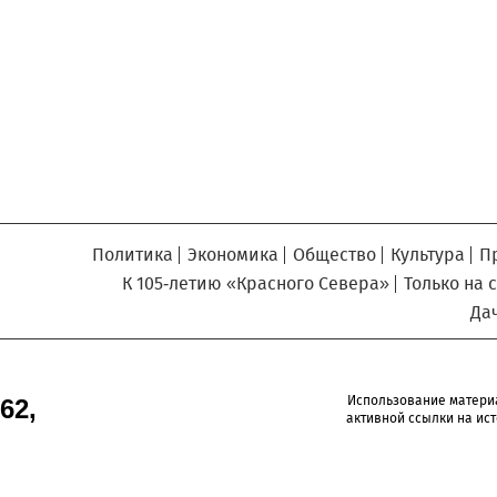
Север», который, уверены,
Кузьминская
главный
придется вам по душе, и вы
редактор
обязательно добавите его в
свои закладки.
Политика
Экономика
Общество
Культура
П
К 105-летию «Красного Севера»
Только на 
Да
Использование матери
62,
активной ссылки на ист