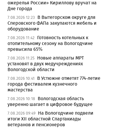
ожерелья России» Кириллову вручат на
Дне города
В Вытегорском округе для
7.08.2026 12:23
Сперовского ФАПа закупаются мебель и
оборудование
Готовность котельных к
7.08.2026 11:42
отопительному сезону на Вологодчине
превысила 65%
Новые аппараты МРТ
7.08.2026 11:25
установят в двух медучреждениях
Вологодской области
В Устюжне отметят 774-летие
7.08.2026 10:41
города фестивалем кузнечного
мастерства
Вологодская область
7.08.2026 10:18
уверенно шагает в цифровое будущее
На Вологодчине подвели
7.08.2026 09:49
итоги XII областной Спартакиады
ветеранов и пенсионеров