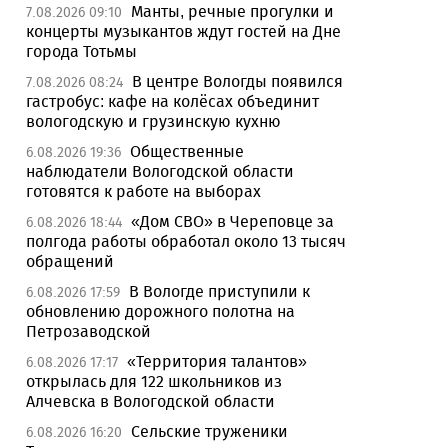
Манты, речные прогулки и
7.08.2026 09:10
концерты музыкантов ждут гостей на Дне
города Тотьмы
В центре Вологды появился
7.08.2026 08:24
гастробус: кафе на колёсах объединит
вологодскую и грузинскую кухню
Общественные
6.08.2026 19:36
наблюдатели Вологодской области
готовятся к работе на выборах
«Дом СВО» в Череповце за
6.08.2026 18:44
полгода работы обработал около 13 тысяч
обращений
В Вологде приступили к
6.08.2026 17:59
обновлению дорожного полотна на
Петрозаводской
«Территория талантов»
6.08.2026 17:17
открылась для 122 школьников из
Алчевска в Вологодской области
Сельские труженики
6.08.2026 16:20