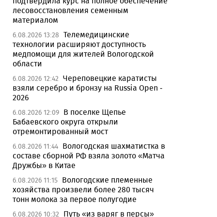
подтвердила курс на полное обеспечение
лесовосстановления семенным
материалом
Телемедицинские
6.08.2026 13:28
технологии расширяют доступность
медпомощи для жителей Вологодской
области
Череповецкие каратисты
6.08.2026 12:42
взяли серебро и бронзу на Russia Open -
2026
В поселке Щепье
6.08.2026 12:09
Бабаевского округа открыли
отремонтированный мост
Вологодская шахматистка в
6.08.2026 11:44
составе сборной РФ взяла золото «Матча
Дружбы» в Китае
Вологодские племенные
6.08.2026 11:15
хозяйства произвели более 280 тысяч
тонн молока за первое полугодие
Путь «из варяг в персы»
6.08.2026 10:32