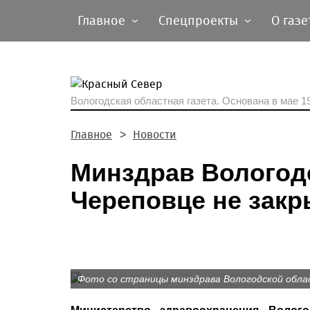
Главное
Спецпроекты
О газе
Вологодская областная газета.
Основана в мае 19
Главное
Новости
Минздрав Вологодс
Череповце не закр
Фото со страницы минздрава Вологодской обла