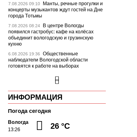
Манты, речные прогулки и
7.08.2026 09:10
концерты музыкантов ждут гостей на Дне
города Тотьмы
В центре Вологды
7.08.2026 08:24
появился гастробус: кафе на колёсах
объединит вологодскую и грузинскую
кухню
Общественные
6.08.2026 19:36
наблюдатели Вологодской области
готовятся к работе на выборах
«Дом СВО» в Череповце
6.08.2026 18:44
за полгода работы обработал около 13
тысяч обращений
ИНФОРМАЦИЯ
В Вологде приступили к
6.08.2026 17:59
обновлению дорожного полотна на
Петрозаводской
Погода сегодня
«Территория талантов»
6.08.2026 17:17
Вологда
26 °C
открылась для 122 школьников из
13:26
Алчевска в Вологодской области