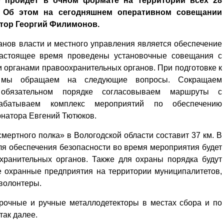
» пройдет в очном формате на территории всех 28
. Об этом на сегодняшнем оперативном совещании
тор Георгий Филимонов.
анов власти и местного управления является обеспечение
 настоящее время проведены установочные совещания с
 органами правоохранительных органов. При подготовке к
 мы обращаем на следующие вопросы. Сокращаем
обязательном порядке согласовываем маршруты с
абатываем комплекс мероприятий по обеспечению
рнатора Евгений Тютюков.
ертного полка» в Вологодской области составит 37 км. В
Для обеспечения безопасности во время мероприятия будет
хранительных органов. Также для охраны порядка будут
 охранные предприятия на территории муниципалитетов,
 волонтеры.
рочные и ручные металлодетекторы в местах сбора и по
так далее.