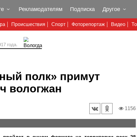
те
Рекламодателям
Подписка
Другое
ура
Происшествия
Спорт
Фоторепортаж
Видео
То
17 года.
тный полк» примут
яч вологжан
1156