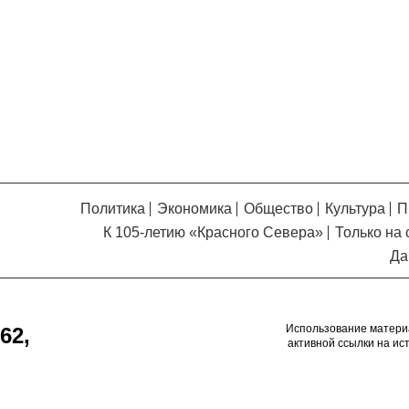
Кузьминская
главный
придется вам по душе, и вы
редактор
обязательно добавите его в
свои закладки.
Политика
Экономика
Общество
Культура
П
К 105-летию «Красного Севера»
Только на 
Да
Использование матери
62,
активной ссылки на ис