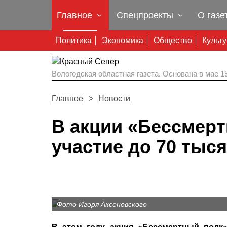
Главное
Спецпроекты
О газе
Политика
Экономика
Общество
Культ
Вологодская областная газета.
Основана в мае 19
Главное
Новости
В акции «Бессмер
участие до 70 тыс
Фото Игоря Аксеновского