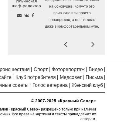
Ильинская
Помялов
области
шеф-редактор
на боковушке. Кому-то это
Череповецкие каратисты
6.08.2026 12:42
привычно или просто
взяли серебро и бронзу на Russia Open -
ненапряжно, а мне тяжело
2026
даже в комфортабельном купе.
В поселке Щепье
6.08.2026 12:09
Бабаевского округа открыли
Prev
Next
отремонтированный мост
Вологодская шахматистка
6.08.2026 11:44
в составе сборной РФ взяла золото
«Матча Дружбы» в Китае
роисшествия
Спорт
Фоторепортаж
Видео
сайте
Клуб потребителя
Медсовет
Письма
Вологодские племенные
6.08.2026 11:15
хозяйства произвели более 280 тысяч
чные советы
Голос ветерана
Женский клуб
тонн молока за первое полугодие
Путь «из варяг в персы»
6.08.2026 10:32
© 2007-2025 «Красный Север»
воссоздадут на фестивале «Небо славян»
алов «Красный Север» разрешено только при наличии
в Вологодской области
точник. Все права на картинки и тексты принадлежат их
авторам.
Завершается ремонт
6.08.2026 09:58
автодороги Усть-Алексеево –
Мякинницыно в Великоустюгском округе