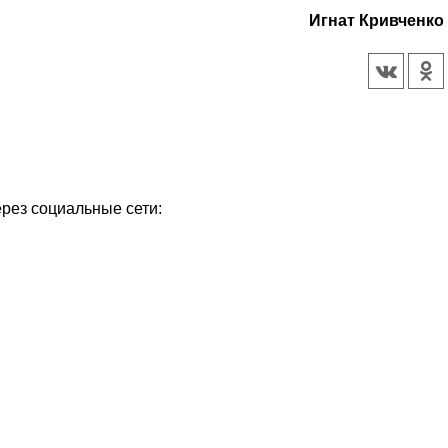
Игнат Кривченко
ерез социальные сети:
Уважаемые посетители сайта
Мы рады приветствовать ва
на обновленном Интернет-
ресурсе газеты «Красный
Надежда
Север», который, уверены,