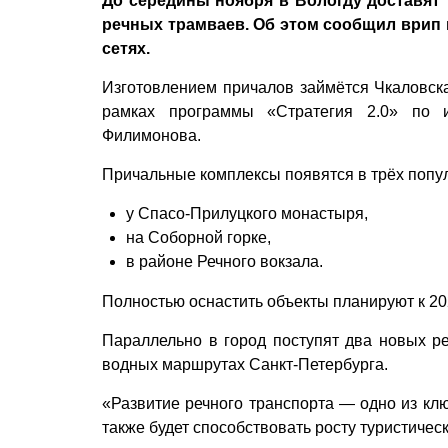
До середины ноября в Вологду доставят
речных трамваев. Об этом сообщил врип 
сетях.
Изготовлением причалов займётся Чкаловск
рамках программы «Стратегия 2.0» по и
Филимонова.
Причальные комплексы появятся в трёх попул
у Спасо-Прилуцкого монастыря,
на Соборной горке,
в районе Речного вокзала.
Полностью оснастить объекты планируют к 202
Параллельно в город поступят два новых р
водных маршрутах Санкт-Петербурга.
«Развитие речного транспорта — одно из кл
также будет способствовать росту туристиче