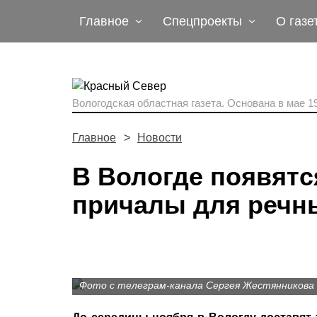
Главное
Спецпроекты
О газе
Вологодская областная газета.
Основана в мае 19
Главное
Новости
В Вологде появят
причалы для речн
Фото с телеграм-канала Сергея Жестянникова