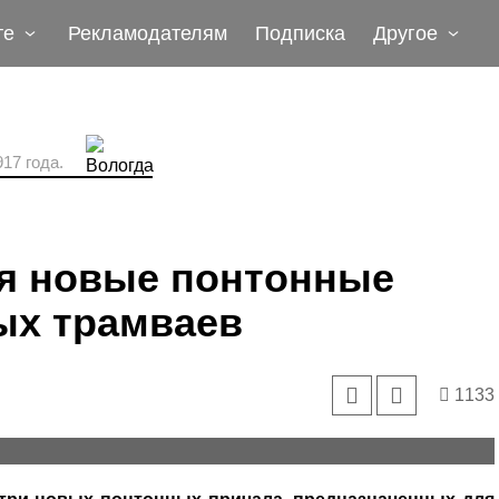
те
Рекламодателям
Подписка
Другое
17 года.
ся новые понтонные
ых трамваев
1133