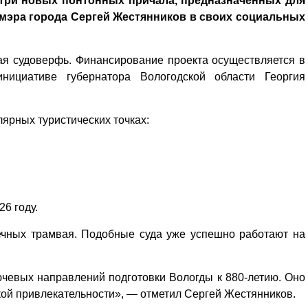
 три новых понтонных причала, предназначенных для
мэра города Сергей Жестянников в своих социальных
ая судоверфь. Финансирование проекта осуществляется в
нициативе губернатора Вологодской области Георгия
ярных туристических точках:
6 году.
ечных трамвая. Подобные суда уже успешно работают на
ючевых направлений подготовки Вологды к 880-летию. Оно
ской привлекательности», — отметил Сергей Жестянников.