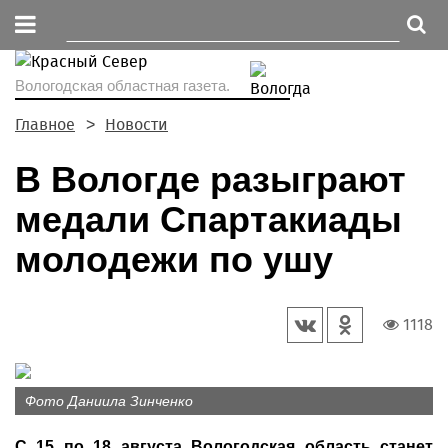
Вологодская областная газета.
Главное
Новости
В Вологде разыграют
медали Спартакиады
молодежи по ушу
1118
Фото Даниила Зинченко
С 15 по 18 августа Вологодская область станет