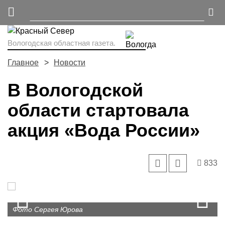
Вологодская областная газета.
Главное
Новости
В Вологодской
области стартовала
акция «Вода России»
833
Prev
N
Фото Сергея Юрова