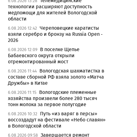
Телемедицинские
6.08.2026 13:28
технологии расширяют доступность
медпомощи для жителей Вологодской
области
Череповецкие каратисты
6.08.2026 12:42
взяли серебро и бронзу на Russia Open -
2026
В поселке Щепье
6.08.2026 12:09
Бабаевского округа открыли
отремонтированный мост
Вологодская шахматистка в
6.08.2026 11:44
составе сборной РФ взяла золото «Матча
Дружбы» в Китае
Вологодские племенные
6.08.2026 11:15
хозяйства произвели более 280 тысяч
тонн молока за первое полугодие
Путь «из варяг в персы»
6.08.2026 10:32
воссоздадут на фестивале «Небо славян»
в Вологодской области
Завершается ремонт
6.08.2026 09:58