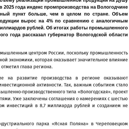
 объему реализации промышленной продукции на душу
ев 2025 года индекс промпроизводства на Вологодчине
тный пункт больше, чем в целом по стране. Объем
родукции вырос на 4% по сравнению с аналогичным
миллиардов рублей. Об итогах работы промышленного
ого года рассказал губернатор Вологодской области
омышленным центром России, поскольку промышленность
ной экономики, которая оказывает значительное влияние
 отметил глава региона.
ние на развитие производства в регионе оказывают
нвестиционной активности. Так, важным событием стало
ышленно-производственного типа «Вологодская», проект
тями. Уже заключены соглашения о намерениях с шестью
ом инвестиций в 8,7 миллиарда рублей и созданием не
индустриального парка «Ясная Поляна» в Череповецком