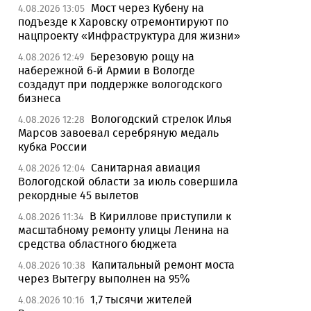
Мост через Кубену на
4.08.2026 13:05
подъезде к Харовску отремонтируют по
нацпроекту «Инфраструктура для жизни»
Березовую рощу на
4.08.2026 12:49
набережной 6-й Армии в Вологде
создадут при поддержке вологодского
бизнеса
Вологодский стрелок Илья
4.08.2026 12:28
Марсов завоевал серебряную медаль
кубка России
Санитарная авиация
4.08.2026 12:04
Вологодской области за июль совершила
рекордные 45 вылетов
В Кириллове приступили к
4.08.2026 11:34
масштабному ремонту улицы Ленина на
средства областного бюджета
Капитальный ремонт моста
4.08.2026 10:38
через Вытегру выполнен на 95%
1,7 тысячи жителей
4.08.2026 10:16