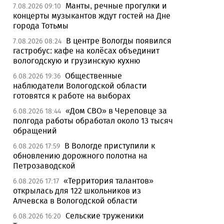
Манты, речные прогулки и
7.08.2026 09:10
концерты музыкантов ждут гостей на Дне
города Тотьмы
В центре Вологды появился
7.08.2026 08:24
гастробус: кафе на колёсах объединит
вологодскую и грузинскую кухню
Общественные
6.08.2026 19:36
наблюдатели Вологодской области
готовятся к работе на выборах
«Дом СВО» в Череповце за
6.08.2026 18:44
полгода работы обработал около 13 тысяч
обращений
В Вологде приступили к
6.08.2026 17:59
обновлению дорожного полотна на
Петрозаводской
«Территория талантов»
6.08.2026 17:17
открылась для 122 школьников из
Алчевска в Вологодской области
Сельские труженики
6.08.2026 16:20