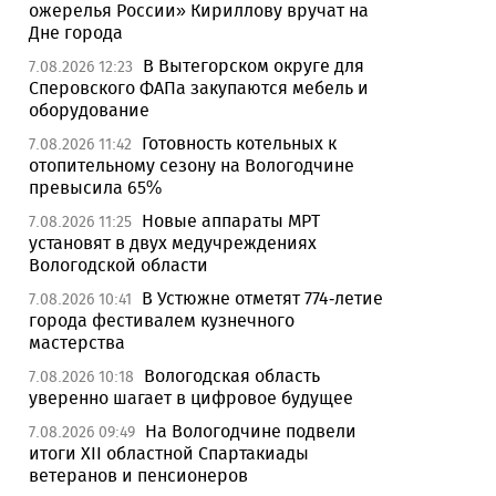
ожерелья России» Кириллову вручат на
Дне города
В Вытегорском округе для
7.08.2026 12:23
Сперовского ФАПа закупаются мебель и
оборудование
Готовность котельных к
7.08.2026 11:42
отопительному сезону на Вологодчине
превысила 65%
Новые аппараты МРТ
7.08.2026 11:25
установят в двух медучреждениях
Вологодской области
В Устюжне отметят 774-летие
7.08.2026 10:41
города фестивалем кузнечного
мастерства
Вологодская область
7.08.2026 10:18
уверенно шагает в цифровое будущее
На Вологодчине подвели
7.08.2026 09:49
итоги XII областной Спартакиады
ветеранов и пенсионеров