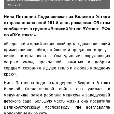
Фото со страницы группы «Великий Устюг. ВУстюге.
РФ» в ВК
Нина Петровна Подсосенская из Великого Устюга
отпраздновала свой 101-й день рождения. Об этом
сообщается в группе «Великий Устюг. ВУстюге. РФ»
во «ВКонтакте».
«Ее долгий и яркий жизненный путь - вдохновляющий
пример жизнелюбия, стойкости и преданности делу, -
пишут авторы поста. - Она удивляет окружающих
острым умом, прекрасной памятью и добрым
сердцем, сохраняя в душе тепло и любовь к родному
краю».
Нина Петровна родилась в деревне Будрино. В годы
Великой Отечественной войны она училась в
медучилище, затем работала медиком и заведующей
детского сада. Большую часть жизни она посвятила
Великоустюгскому маслозаводу, где возглавляла
молокоприемную сеть.