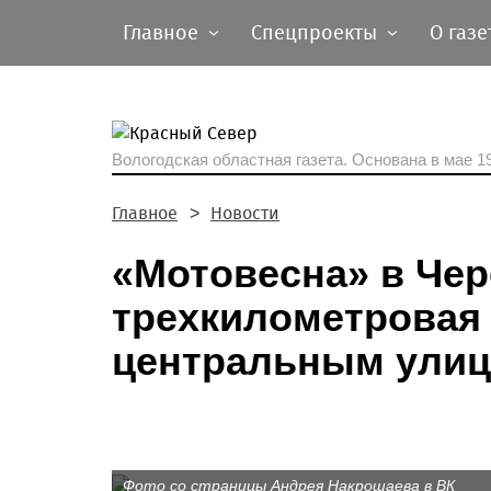
Главное
Спецпроекты
О газе
Вологодская областная газета.
Основана в мае 19
Главное
Новости
«Мотовесна» в Чер
трехкилометровая 
центральным улиц
Фото со страницы Андрея Накрошаева в ВК