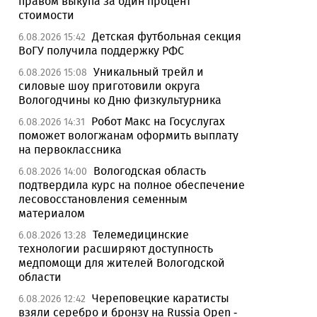
правом выкупа за один процент
стоимости
Детская футбольная секция
6.08.2026 15:42
ВоГУ получила поддержку РФС
Уникальный трейл и
6.08.2026 15:08
силовые шоу приготовили округа
Вологодчины ко Дню физкультурника
Робот Макс на Госуслугах
6.08.2026 14:31
поможет вологжанам оформить выплату
на первоклассника
Вологодская область
6.08.2026 14:00
подтвердила курс на полное обеспечение
лесовосстановления семенным
материалом
Телемедицинские
6.08.2026 13:28
технологии расширяют доступность
медпомощи для жителей Вологодской
области
Череповецкие каратисты
6.08.2026 12:42
взяли серебро и бронзу на Russia Open -