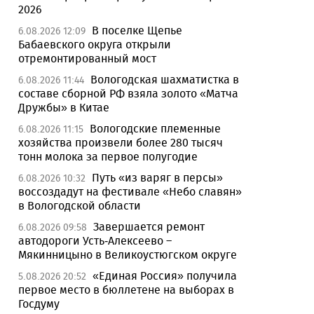
2026
В поселке Щепье
6.08.2026 12:09
Бабаевского округа открыли
отремонтированный мост
Вологодская шахматистка в
6.08.2026 11:44
составе сборной РФ взяла золото «Матча
Дружбы» в Китае
Вологодские племенные
6.08.2026 11:15
хозяйства произвели более 280 тысяч
тонн молока за первое полугодие
Путь «из варяг в персы»
6.08.2026 10:32
воссоздадут на фестивале «Небо славян»
в Вологодской области
Завершается ремонт
6.08.2026 09:58
автодороги Усть-Алексеево –
Мякинницыно в Великоустюгском округе
«Единая Россия» получила
5.08.2026 20:52
первое место в бюллетене на выборах в
Госдуму