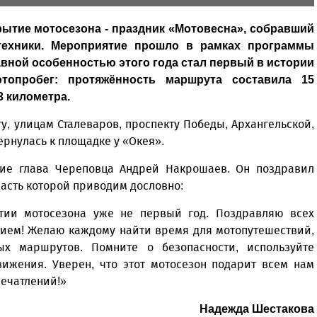
ытие мотосезона - праздник «Мотовесна», собравший
техники. Мероприятие прошло в рамках программы
авной особенностью этого года стал первый в истории
опробег: протяжённость маршрута составила 15
3 километра.
у, улицам Сталеваров, проспекту Победы, Архангельской,
рнулась к площадке у «Окея».
ие глава Череповца Андрей Накрошаев. Он поздравил
часть которой приводим дословно:
тии мотосезона уже не первый год. Поздравляю всех
ием! Желаю каждому найти время для мотопутешествий,
ых маршрутов. Помните о безопасности, используйте
вижения. Уверен, что этот мотосезон подарит всем нам
ечатлений!»
Надежда Шестакова