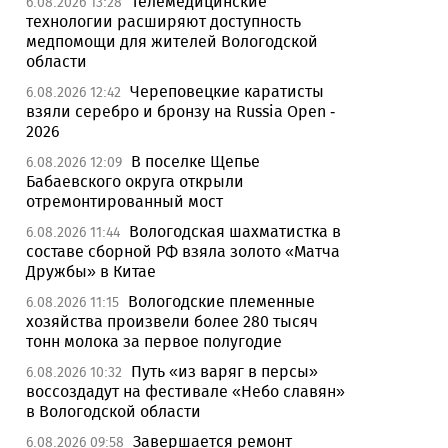
Телемедицинские
6.08.2026 13:28
технологии расширяют доступность
медпомощи для жителей Вологодской
области
Череповецкие каратисты
6.08.2026 12:42
взяли серебро и бронзу на Russia Open -
2026
В поселке Щепье
6.08.2026 12:09
Бабаевского округа открыли
отремонтированный мост
Вологодская шахматистка в
6.08.2026 11:44
составе сборной РФ взяла золото «Матча
Дружбы» в Китае
Вологодские племенные
6.08.2026 11:15
хозяйства произвели более 280 тысяч
тонн молока за первое полугодие
Путь «из варяг в персы»
6.08.2026 10:32
воссоздадут на фестивале «Небо славян»
в Вологодской области
Завершается ремонт
6.08.2026 09:58