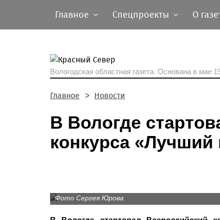
Главное
Спецпроекты
О газе
Вологодская областная газета.
Основана в мае 19
Главное
Новости
В Вологде старто
конкурса «Лучший
Фото Сергея Юрова