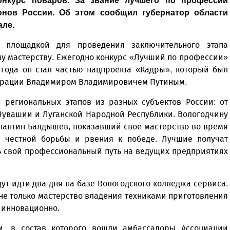
онкурс поваров. За звание лучшего по профессии
онов России. Об этом сообщил губернатор области
але.
 площадкой для проведения заключительного этапа
у мастерству. Ежегодно конкурс «Лучший по профессии»
 года он стал частью нацпроекта «Кадры», который был
ерации Владимиром Владимировичем Путиным.
 региональных этапов из разных субъектов России: от
Чувашии и Луганской Народной Республики. Вологодчину
тантин Балдышев, показавший свое мастерство во время
, честной борьбы и рвения к победе. Лучшие получат
 свой профессиональный путь на ведущих предприятиях
ут идти два дня на базе Вологодского колледжа сервиса.
не только мастерство владения техниками приготовления
и инновационно.
и, в состав которого вошли амбассадоры Ассоциации