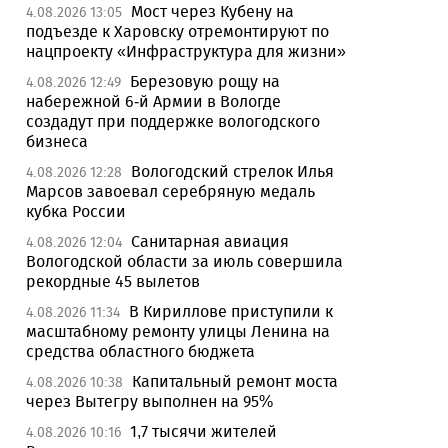
Мост через Кубену на
4.08.2026 13:05
подъезде к Харовску отремонтируют по
нацпроекту «Инфраструктура для жизни»
Березовую рощу на
4.08.2026 12:49
набережной 6-й Армии в Вологде
создадут при поддержке вологодского
бизнеса
Вологодский стрелок Илья
4.08.2026 12:28
Марсов завоевал серебряную медаль
кубка России
Санитарная авиация
4.08.2026 12:04
Вологодской области за июль совершила
рекордные 45 вылетов
В Кириллове приступили к
4.08.2026 11:34
масштабному ремонту улицы Ленина на
средства областного бюджета
Капитальный ремонт моста
4.08.2026 10:38
через Вытегру выполнен на 95%
1,7 тысячи жителей
4.08.2026 10:16