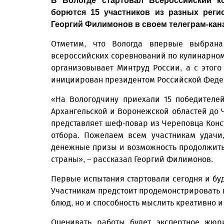
В Вологде стартовал Всероссийский к
борются 15 участников из разных реги
Георгий Филимонов в своем телеграм-кан
Отметим, что Вологда впервые выбрана
всероссийских соревнований по кулинарном
организовывает Минтруд России, а с этого
инициирован президентом Российской Фед
«На Вологодчину приехали 15 победителей
Архангельской и Воронежской областей до 
представляет шеф-повар из Череповца Конс
отбора. Пожелаем всем участникам удачи
денежные призы и возможность продолжить
страны», – рассказал Георгий Филимонов.
Первые испытания стартовали сегодня и буд
Участникам предстоит продемонстрировать 
блюд, но и способность мыслить креативно 
Оценивать работы будет экспертное жюр