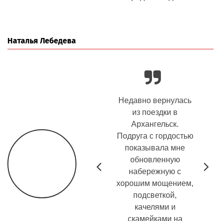
Наталья Лебедева
Возвращение
Недавно вернулась
Месяц 
кинофестиваля
из поездки в
поте
VOICES* на
Архангельск.
Реал
Вологодчину стало
Подруга с гордостью
отв
главным культурным
показывала мне
люстр
событием минувшей
обновленную
потол
Prev
N
недели.
набережную с
раз б
хорошим мощением,
темпер
подсветкой,
на кры
качелями и
бы ре
скамейками на
з