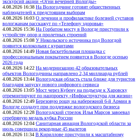
экскурсий акции «Огни вечерней Вологды»
4.08.2026 16:38
На Вологодчине готовят общественных
наблюдателей к предстоящим выборам
4.08.2026 16:03
О лечении и профилактике болезней суставов
вологжанам расскажут по «Телефону здоровья»
4.08.2026 15:36
На Горбатом мосту в Вологде приступили к
устройству опор и пролетных строений
4.08.2026 15:08
У Никольского источника под Вологдой
появится колокольня с курантами
4.08.2026 14:49
Новая баскетбольная площадка с
профессиональным покрытием появится в Вологде осенью
2026 года
4.08.2026 14:22
На модернизацию 42 образовательных
объектов Вологодчины направлено 2,34 миллиарда рублей
4.08.2026 13:44
Вологодская область стала ближе для туристов
благодаря запуску нового цифрового сервиса
4.08.2026 13:05
Мост через Кубену на подъезде к Харовску
отремонтируют по нацпроекту «Инфраструктура для жизни»
4.08.2026 12:49
Березовую рощу на набережной 6-й Армии в
Вологде создадут при поддержке вологодского бизнеса
4.08.2026 12:28
Вологодский стрелок Илья Марсов завоевал
серебряную медаль кубка России
4.08.2026 12:04
Санитарная авиация Вологодской области за
июль совершила рекордные 45 вылетов
4.08.2026 11:34
В Кириллове приступили к масштабному