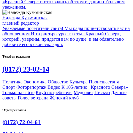
«Красный Север» и отзывались об этом издании с большим
уважением.
Надежда Кузьминская
главный редактор
Уважаемые посетители сайта! Мы рады приветствовать вас на
обновленном Интернет-ресурсе газеты «Красный Север»,
который, уверены, придется вам по душе, и вы обязательно
добавите его в свои закладки.
Телефон редакции
(8172) 23-02-14
Политика
Экономика
Общество
Культура
Происшествия
Спорт
Фоторепортаж
Видео
К 105-летию «Красного Севера»
Только на сайте
Клуб потребителя
Медсовет
Письма
Дачные
советы
Голос ветерана
Женский клуб
Отдел рекламы
(8172) 72-04-61