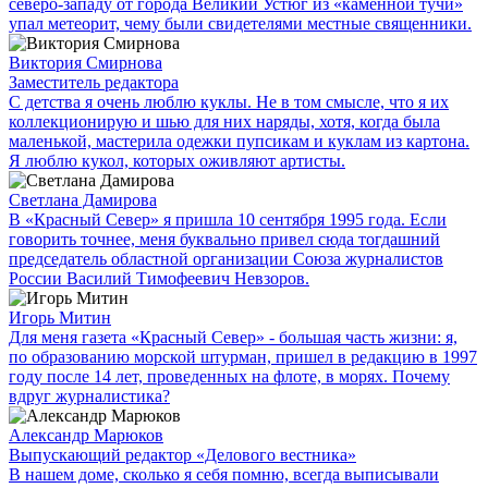
северо-западу от города Великий Устюг из «каменной тучи»
упал метеорит, чему были свидетелями местные священники.
Виктория Смирнова
Заместитель редактора
С детства я очень люблю куклы. Не в том смысле, что я их
коллекционирую и шью для них наряды, хотя, когда была
маленькой, мастерила одежки пупсикам и куклам из картона.
Я люблю кукол, которых оживляют артисты.
Светлана Дамирова
В «Красный Север» я пришла 10 сентября 1995 года. Если
говорить точнее, меня буквально привел сюда тогдашний
председатель областной организации Союза журналистов
России Василий Тимофеевич Невзоров.
Игорь Митин
Для меня газета «Красный Север» - большая часть жизни: я,
по образованию морской штурман, пришел в редакцию в 1997
году после 14 лет, проведенных на флоте, в морях. Почему
вдруг журналистика?
Александр Марюков
Выпускающий редактор «Делового вестника»
В нашем доме, сколько я себя помню, всегда выписывали