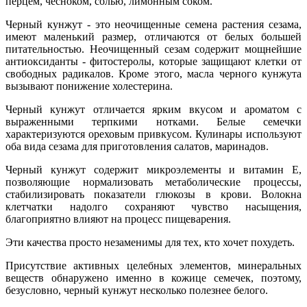
перцем, чесноком, солью, лимонным соком.
Черный кунжут - это неочищенные семена растения сезама,
имеют маленький размер, отличаются от белых большей
питательностью. Неочищенный сезам содержит мощнейшие
антиоксиданты - фитостеролы, которые защищают клетки от
свободных радикалов. Кроме этого, масла черного кунжута
вызывают понижение холестерина.
Черный кунжут отличается ярким вкусом и ароматом с
выраженными терпкими нотками. Белые семечки
характеризуются ореховым привкусом. Кулинары используют
оба вида сезама для приготовления салатов, маринадов.
Черный кунжут содержит микроэлементы и витамин Е,
позволяющие нормализовать метаболические процессы,
стабилизировать показатели глюкозы в крови. Волокна
клетчатки надолго сохраняют чувство насыщения,
благоприятно влияют на процесс пищеварения.
Эти качества просто незаменимы для тех, кто хочет похудеть.
Присутствие активных целебных элементов, минеральных
веществ обнаружено именно в кожице семечек, поэтому,
безусловно, черный кунжут несколько полезнее белого.