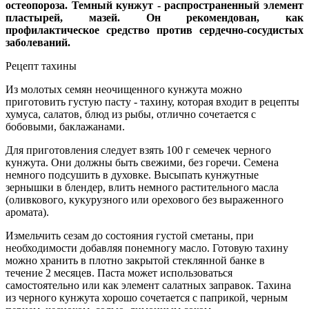
остеопороза. Темный кунжут - распространенный элемент
пластырей, мазей. Он рекомендован, как
профилактическое средство против сердечно-сосудистых
заболеваний.
Рецепт тахины
Из молотых семян неочищенного кунжута можно
приготовить густую пасту - тахину, которая входит в рецепты
хумуса, салатов, блюд из рыбы, отлично сочетается с
бобовыми, баклажанами.
Для приготовления следует взять 100 г семечек черного
кунжута. Они должны быть свежими, без горечи. Семена
немного подсушить в духовке. Высыпать кунжутные
зернышки в блендер, влить немного растительного масла
(оливкового, кукурузного или орехового без выраженного
аромата).
Измельчить сезам до состояния густой сметаны, при
необходимости добавляя понемногу масло. Готовую тахину
можно хранить в плотно закрытой стеклянной банке в
течение 2 месяцев. Паста может использоваться
самостоятельно или как элемент салатных заправок. Тахина
из черного кунжута хорошо сочетается с паприкой, черным