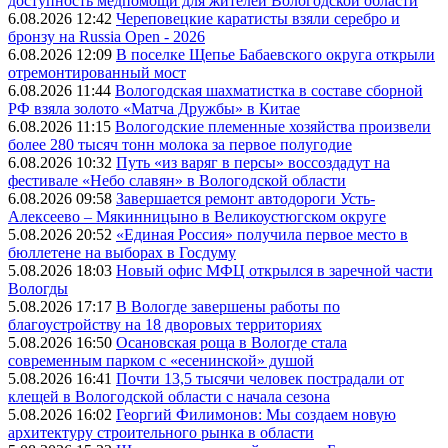
доступность медпомощи для жителей Вологодской области
6.08.2026 12:42
Череповецкие каратисты взяли серебро и
бронзу на Russia Open - 2026
6.08.2026 12:09
В поселке Щепье Бабаевского округа открыли
отремонтированный мост
6.08.2026 11:44
Вологодская шахматистка в составе сборной
РФ взяла золото «Матча Дружбы» в Китае
6.08.2026 11:15
Вологодские племенные хозяйства произвели
более 280 тысяч тонн молока за первое полугодие
6.08.2026 10:32
Путь «из варяг в персы» воссоздадут на
фестивале «Небо славян» в Вологодской области
6.08.2026 09:58
Завершается ремонт автодороги Усть-
Алексеево – Мякинницыно в Великоустюгском округе
5.08.2026 20:52
«Единая Россия» получила первое место в
бюллетене на выборах в Госдуму
5.08.2026 18:03
Новый офис МФЦ открылся в заречной части
Вологды
5.08.2026 17:17
В Вологде завершены работы по
благоустройству на 18 дворовых территориях
5.08.2026 16:50
Осановская роща в Вологде стала
современным парком с «есенинской» душой
5.08.2026 16:41
Почти 13,5 тысячи человек пострадали от
клещей в Вологодской области с начала сезона
5.08.2026 16:02
Георгий Филимонов: Мы создаем новую
архитектуру строительного рынка в области