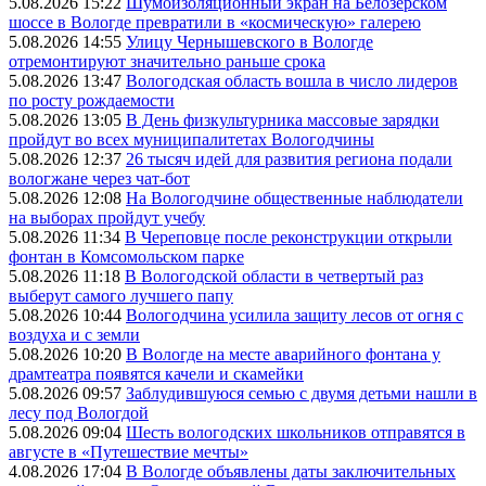
5.08.2026 15:22
Шумоизоляционный экран на Белозерском
шоссе в Вологде превратили в «космическую» галерею
5.08.2026 14:55
Улицу Чернышевского в Вологде
отремонтируют значительно раньше срока
5.08.2026 13:47
Вологодская область вошла в число лидеров
по росту рождаемости
5.08.2026 13:05
В День физкультурника массовые зарядки
пройдут во всех муниципалитетах Вологодчины
5.08.2026 12:37
26 тысяч идей для развития региона подали
вологжане через чат-бот
5.08.2026 12:08
На Вологодчине общественные наблюдатели
на выборах пройдут учебу
5.08.2026 11:34
В Череповце после реконструкции открыли
фонтан в Комсомольском парке
5.08.2026 11:18
В Вологодской области в четвертый раз
выберут самого лучшего папу
5.08.2026 10:44
Вологодчина усилила защиту лесов от огня с
воздуха и с земли
5.08.2026 10:20
В Вологде на месте аварийного фонтана у
драмтеатра появятся качели и скамейки
5.08.2026 09:57
Заблудившуюся семью с двумя детьми нашли в
лесу под Вологдой
5.08.2026 09:04
Шесть вологодских школьников отправятся в
августе в «Путешествие мечты»
4.08.2026 17:04
В Вологде объявлены даты заключительных