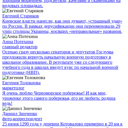
хорошим мощением, подсветкой, качелями и скамейками на
видовых площадках.
Евгений Стариков
Киевские власти нанесли, как они думают, «страшный удар»
по России. В рамках дерусификации они переименовали 29
улиц столицы Украины, носящих «неправильные» названия.
Анна Потехина
главный редактор
Осенью сразу несколько сенаторов и депутатов Госдумы
предложили вернуть начальную военную подготовку в
школьное образование. В результате уже со следующего
учебного года в школах введут курс по начальной военной
подготовке (НВП).
Евгения Толокнова
маркетолог
Я очень люблю Черноморское побережье! И как мне,
уроженке этого самого побережья, его не любить: родина
ведь!
Даниил Зинченко
фото-корреспондент
25 июня 1290 года у деревни Котовалово примерно в 20 км к