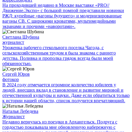
На проходившей недавно в Мос­кве выставке «PRO//
Движение.Экспо» с большой помпой представили новинки
РЖД: купейные «вагоны будущего» и модернизированные
вагоны СВ. С широкими кроватями, мультимедийными
экранами и прочими «наворотами».
Светлана Шубина
журналист
Уроженка рабочего стекольного поселка Чагода, с
сельскохозяйственным трудом я была знакома с раннего
детства. Поливка и прополка грядок всегда были моей
обязанностью.
Сергей Юров
фотокор
В 2024 году отмечается огромное количество юбилеев у
людей, внесших вклад в становление и развитие мировой и
отечественной культуры и науки. Даже если обратиться только
к истории нашей области, список получится впечатляющий.
Наталья Лебедева
Журналист
Недавно вернулась из поездки в Архангельск. Подруга с
гордостью показывала мне обновленную набережную с