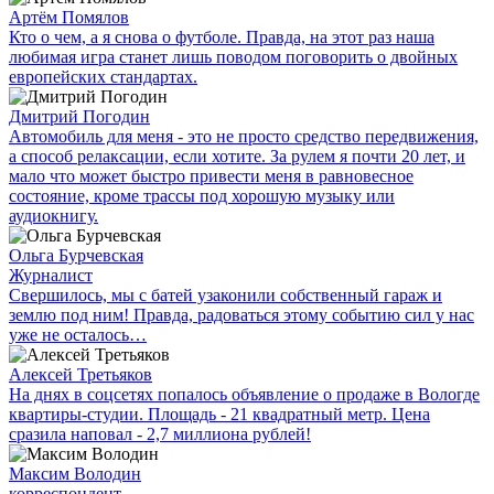
Артём Помялов
Кто о чем, а я снова о футболе. Правда, на этот раз наша
любимая игра станет лишь поводом поговорить о двойных
европейских стандартах.
Дмитрий Погодин
Автомобиль для меня - это не просто средство передвижения,
а способ релаксации, если хотите. За рулем я почти 20 лет, и
мало что может быстро привести меня в равновесное
состояние, кроме трассы под хорошую музыку или
аудиокнигу.
Ольга Бурчевская
Журналист
Свершилось, мы с батей узаконили собственный гараж и
землю под ним! Правда, радоваться этому событию сил у нас
уже не осталось…
Алексей Третьяков
На днях в соцсетях попалось объявление о продаже в Вологде
квартиры-студии. Площадь - 21 квадратный метр. Цена
сразила наповал - 2,7 миллиона рублей!
Максим Володин
корреспондент