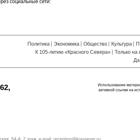
ерез социальные сети:
Политика
Экономика
Общество
Культура
П
К 105-летию «Красного Севера»
Только на 
Да
Использование матери
62,
активной ссылки на ис
кая, 54-А, 2 этаж, e-mail:
reception@krassever.ru