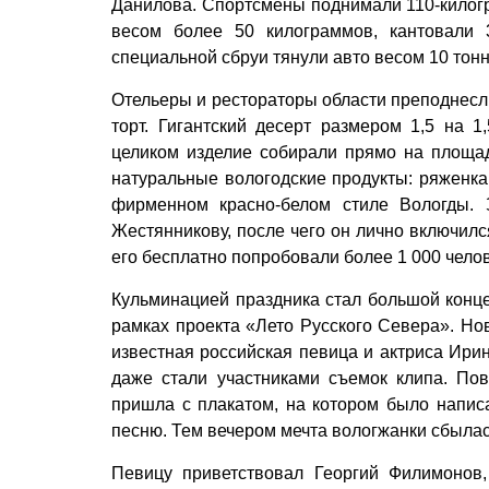
Данилова. Спортсмены поднимали 110-килог
весом более 50 килограммов, кантовали
специальной сбруи тянули авто весом 10 тон
Отельеры и рестораторы облас­ти преподнес
торт. Гигантский десерт размером 1,5 на 1
целиком изделие собирали прямо на площад
натуральные вологодские продукты: ряженка,
фирменном красно-белом стиле Вологды. 
Жестянникову, после чего он лично включилс
его бесплатно попробовали более 1 000 чело
Кульминацией праздника стал большой конц
рамках проекта «Лето Русского Севера». Но
известная российская певица и актриса Ири
даже стали участниками съемок клипа. Пов
пришла с плакатом, на котором было написа
песню. Тем вечером мечта вологжанки сбылас
Певицу приветствовал Георгий Филимонов,