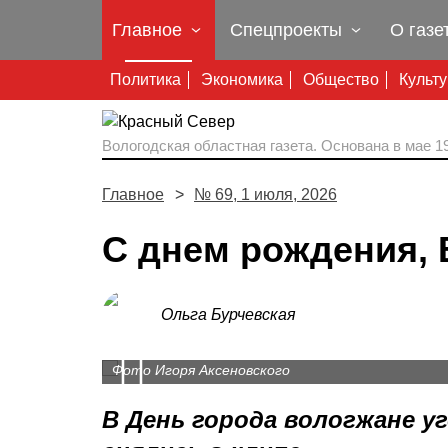
Главное
Спецпроекты
О газе
Политика
Экономика
Общество
Культ
Вологодская областная газета.
Основана в мае 19
Главное
№ 69, 1 июля, 2026
С днем рождения, 
Ольга Бурчевская
Prev
Ирина Дубцова пообещала вернуться в Волог
Губернатор на празднике сделал десятки па
внимательно, а не на бегу».
Фото Игоря Аксеновского
Фото со страницы Георгия Филимонова в Макс
В День города вологжане 