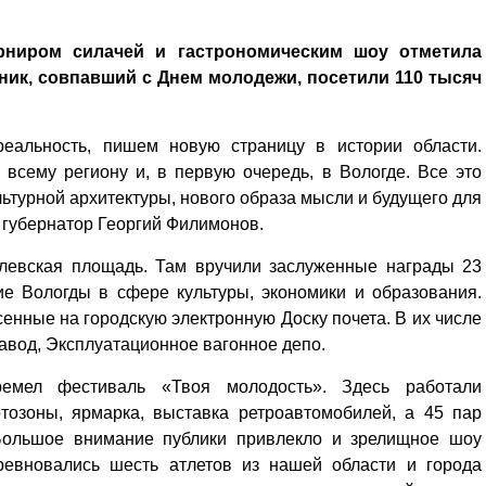
рниром силачей и гастрономическим шоу отметила
дник, совпавший с Днем молодежи, посетили 110 тысяч
альность, пишем новую страницу в истории области.
всему региону и, в первую очередь, в Вологде. Все это
льтурной архитектуры, нового образа мысли и будущего для
и губернатор Георгий Филимонов.
левская площадь. Там вручили заслуженные награды 23
е Вологды в сфере культуры, экономики и образования.
енные на городскую электронную Доску почета. В их числе
авод, Эксплуатационное вагонное депо.
емел фестиваль «Твоя молодость». Здесь работали
тозоны, ярмарка, выставка ретроавтомобилей, а 45 пар
 Большое внимание публики привлекло и зрелищное шоу
ревновались шесть атлетов из нашей области и города