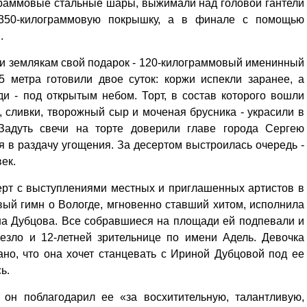
раммовые стальные шары, выжимали над головой гантели
 350-килограммовую покрышку, а в финале с помощью
н.
ли землякам свой подарок - 120-килограммовый именинный
,5 метра готовили двое суток: коржи испекли заранее, а
и - под открытым небом. Торт, в состав которого вошли
 сливки, творожный сыр и моченая брусника - украсили в
Задуть свечи на торте доверили главе города Сергею
я в раздачу угощения. За десертом выстроилась очередь -
век.
ерт с выступлениями местных и приглашенных артистов в
вый гимн о Вологде, мгновенно ставший хитом, исполнила
на Дубцова. Все собравшиеся на площади ей подпевали и
езло и 12-летней зрительнице по имени Адель. Девочка
Уважаемые посетители сайта
но, что она хочет станцевать с Ириной Дубцовой под ее
Мы рады приветствовать ва
ь.
на обновленном Интернет-
ресурсе газеты «Красный
 он поблагодарил ее «за восхитительную, талантливую,
Надежда
Север», который, уверены,