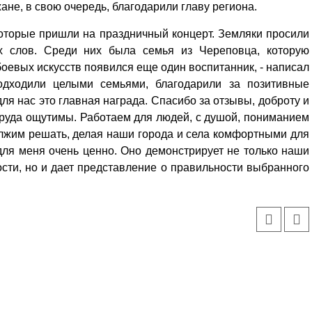
Кузьминская
не, в свою очередь, благодарили главу региона.
главный
придется вам по душе, и вы
редактор
обязательно добавите его в
которые пришли на праздничный концерт. Земляки просили
свои закладки.
ых слов. Среди них была семья из Череповца, которую
боевых искусств появился еще один воспитанник, - написал
одходили целыми семьями, благодарили за позитивные
для нас это главная награда. Спасибо за отзывы, доброту и
 труда ощутимы. Работаем для людей, с душой, пониманием
олжим решать, делая наши города и села комфортными для
для меня очень ценно. Оно демонстрирует не только наши
сти, но и дает представление о правильности выбранного