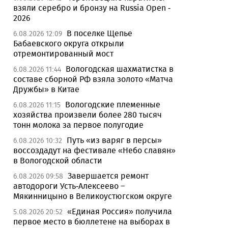
взяли серебро и бронзу на Russia Open -
2026
В поселке Щепье
6.08.2026 12:09
Бабаевского округа открыли
отремонтированный мост
Вологодская шахматистка в
6.08.2026 11:44
составе сборной РФ взяла золото «Матча
Дружбы» в Китае
Вологодские племенные
6.08.2026 11:15
хозяйства произвели более 280 тысяч
тонн молока за первое полугодие
Путь «из варяг в персы»
6.08.2026 10:32
воссоздадут на фестивале «Небо славян»
в Вологодской области
Завершается ремонт
6.08.2026 09:58
автодороги Усть-Алексеево –
Мякинницыно в Великоустюгском округе
«Единая Россия» получила
5.08.2026 20:52
первое место в бюллетене на выборах в