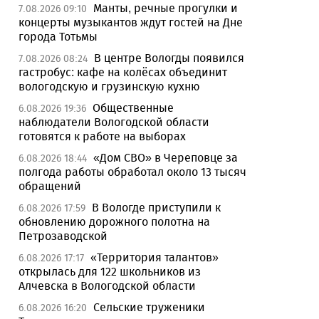
Манты, речные прогулки и
7.08.2026 09:10
концерты музыкантов ждут гостей на Дне
города Тотьмы
В центре Вологды появился
7.08.2026 08:24
гастробус: кафе на колёсах объединит
вологодскую и грузинскую кухню
Общественные
6.08.2026 19:36
наблюдатели Вологодской области
готовятся к работе на выборах
«Дом СВО» в Череповце за
6.08.2026 18:44
полгода работы обработал около 13 тысяч
обращений
В Вологде приступили к
6.08.2026 17:59
обновлению дорожного полотна на
Петрозаводской
«Территория талантов»
6.08.2026 17:17
открылась для 122 школьников из
Алчевска в Вологодской области
Сельские труженики
6.08.2026 16:20