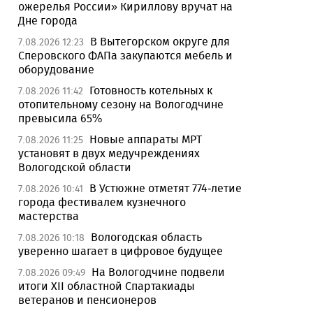
ожерелья России» Кириллову вручат на
Дне города
В Вытегорском округе для
7.08.2026 12:23
Сперовского ФАПа закупаются мебель и
оборудование
Готовность котельных к
7.08.2026 11:42
отопительному сезону на Вологодчине
превысила 65%
Новые аппараты МРТ
7.08.2026 11:25
установят в двух медучреждениях
Вологодской области
В Устюжне отметят 774-летие
7.08.2026 10:41
города фестивалем кузнечного
мастерства
Вологодская область
7.08.2026 10:18
уверенно шагает в цифровое будущее
На Вологодчине подвели
7.08.2026 09:49
итоги XII областной Спартакиады
ветеранов и пенсионеров