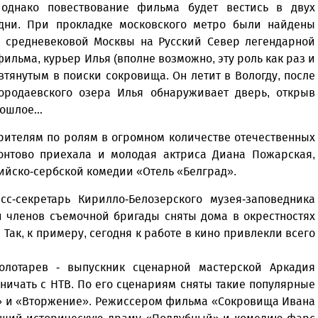
однако повествование фильма будет вестись в двух
дни. При прокладке московского метро были найдены
з средневековой Москвы на Русский Север легендарной
ильма, курьер Илья (вполне возможно, эту роль как раз и
втянутым в поиски сокровища. Он летит в Вологду, после
ородаевского озера Илья обнаруживает дверь, открыв
прошлое…
рителям по ролям в огромном количестве отечественных
нтово приехала и молодая актриса Диана Пожарская,
йско-сербской комедии «Отель «Белград».
сс-секретарь Кирилло-Белозерского музея-заповедника
и членов съемочной бригады сняты дома в окрестностях
Так, к примеру, сегодня к работе в кино привлекли всего
лотарев - выпускник сценарной мастерской Аркадия
дничать с НТВ. По его сценариям сняты такие популярные
е» и «Вторжение». Режиссером фильма «Сокровища Ивана