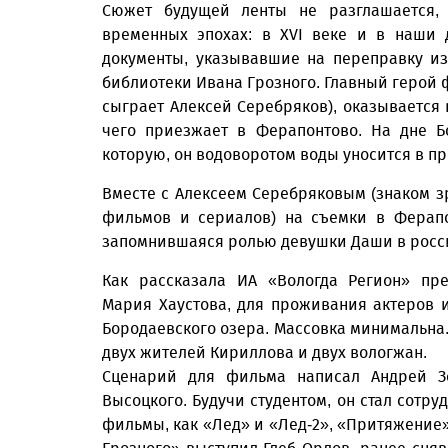
Сюжет будущей ленты не разглашается, 
временных эпохах: в XVI веке и в наши 
документы, указывавшие на переправку и
библиотеки Ивана Грозного. Главный герой ф
сыграет Алексей Серебряков), оказывается 
чего приезжает в Ферапонтово. На дне Б
которую, он водоворотом воды уносится в 
Вместе с Алексеем Серебряковым (знаком з
фильмов и сериалов) на съемки в Ферапо
запомнившаяся ролью девушки Даши в росси
Как рассказала ИА «Вологда Регион» пре
Мария Хаустова, для проживания актеров 
Бородаевского озера. Массовка минимальна. 
двух жителей Кириллова и двух вологжан.
Сценарий для фильма написал Андрей Зо
Высоцкого. Будучи студентом, он стал сотру
фильмы, как «Лед» и «Лед-2», «Притяжени