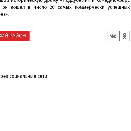
явший историческую драму «Поддубный» и комедию-фарс
ду он вошел в число 20 самых коммерчески успешных
es».
КИЙ РАЙОН
рез социальные сети: