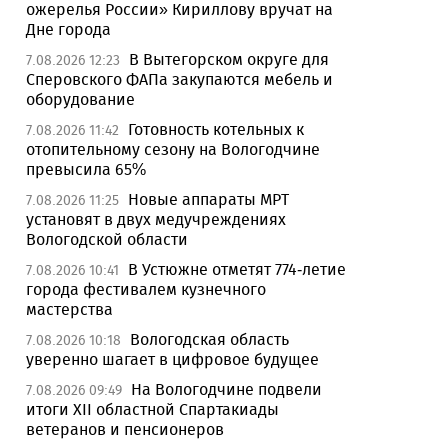
ожерелья России» Кириллову вручат на
Дне города
В Вытегорском округе для
7.08.2026 12:23
Сперовского ФАПа закупаются мебель и
оборудование
Готовность котельных к
7.08.2026 11:42
отопительному сезону на Вологодчине
превысила 65%
Новые аппараты МРТ
7.08.2026 11:25
установят в двух медучреждениях
Вологодской области
В Устюжне отметят 774-летие
7.08.2026 10:41
города фестивалем кузнечного
мастерства
Вологодская область
7.08.2026 10:18
уверенно шагает в цифровое будущее
На Вологодчине подвели
7.08.2026 09:49
итоги XII областной Спартакиады
ветеранов и пенсионеров