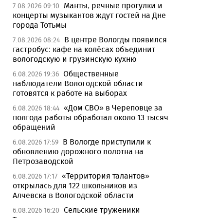
Манты, речные прогулки и
7.08.2026 09:10
концерты музыкантов ждут гостей на Дне
города Тотьмы
В центре Вологды появился
7.08.2026 08:24
гастробус: кафе на колёсах объединит
вологодскую и грузинскую кухню
Общественные
6.08.2026 19:36
наблюдатели Вологодской области
готовятся к работе на выборах
«Дом СВО» в Череповце за
6.08.2026 18:44
полгода работы обработал около 13 тысяч
обращений
В Вологде приступили к
6.08.2026 17:59
обновлению дорожного полотна на
Петрозаводской
«Территория талантов»
6.08.2026 17:17
открылась для 122 школьников из
Алчевска в Вологодской области
Сельские труженики
6.08.2026 16:20