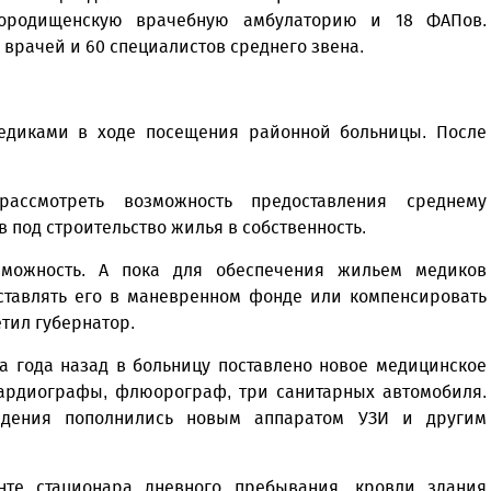
Городищенскую врачебную амбулаторию и 18 ФАПов.
врачей и 60 специалистов среднего звена.
едиками в ходе посещения районной больницы. После
.
ассмотреть возможность предоставления среднему
 под строительство жилья в собственность.
зможность. А пока для обеспечения жильем медиков
ставлять его в маневренном фонде или компенсировать
тил губернатор.
а года назад в больницу поставлено новое медицинское
кардиографы, флюорограф, три санитарных автомобиля.
ждения пополнились новым аппаратом УЗИ и другим
те стационара дневного пребывания, кровли здания