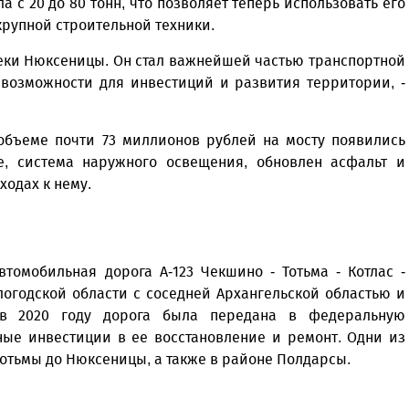
а с 20 до 80 тонн, что позволяет теперь использовать его
 крупной строительной техники.
 реки Нюксеницы. Он стал важнейшей частью транспортной
 возможности для инвестиций и развития территории, -
объеме почти 73 миллионов рублей на мосту появились
, система наружного освещения, обновлен асфальт и
ходах к нему.
томобильная дорога А-123 Чекшино - Тотьма - Котлас -
логодской области с соседней Архангельской областью и
в 2020 году дорога была передана в федеральную
ьные инвестиции в ее восстановление и ремонт. Одни из
 Тотьмы до Нюксеницы, а также в районе Полдарсы.