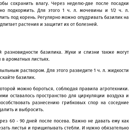
тобы сохранить влагу. Через неделю-две после посадки
о подкормить. Для этого 1 ч. л. мочевины и 1/2 ч. л.
лить под корень. Регулярно можно опудривать базилик на
одпитает растения и защитит их от болезней.
й разновидности базилика. Жуки и слизни также могут
ы в ароматных листьях.
ыльным раствором. Для этого разведите 1 ч. л. жидкости
скайте базилик.
которой можно бороться, соблюдая правила агротехники.
ими оставалось пространство для циркуляции воздуха и
пособствовать разнесению грибковых спор на соседние
алить и выбросить.
ез 60 - 90 дней после посева. Важно не давать ему как
езать листья и прищипывать стебли. И нужно обязательно