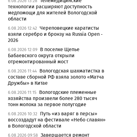
Телемедицинские
6.08.2026 13:28
технологии расширяют доступность
медпомощи для жителей Вологодской
области
Череповецкие каратисты
6.08.2026 12:42
взяли серебро и бронзу на Russia Open -
2026
В поселке Щепье
6.08.2026 12:09
Бабаевского округа открыли
отремонтированный мост
Вологодская шахматистка в
6.08.2026 11:44
составе сборной РФ взяла золото «Матча
Дружбы» в Китае
Вологодские племенные
6.08.2026 11:15
хозяйства произвели более 280 тысяч
тонн молока за первое полугодие
Путь «из варяг в персы»
6.08.2026 10:32
воссоздадут на фестивале «Небо славян»
в Вологодской области
Завершается ремонт
6.08.2026 09:58