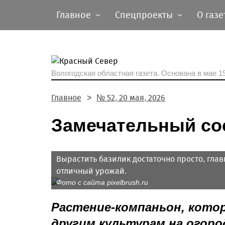
Главное
Спецпроекты
О газе
Вологодская областная газета.
Основана в мае 19
Главное
№ 52, 20 мая, 2026
Замечательный со
Вырастить базилик достаточно просто, гла
отличный урожай.
Фото с сайта pixelbrush.ru
Растение-компаньон, кото
другим культурам на огоро