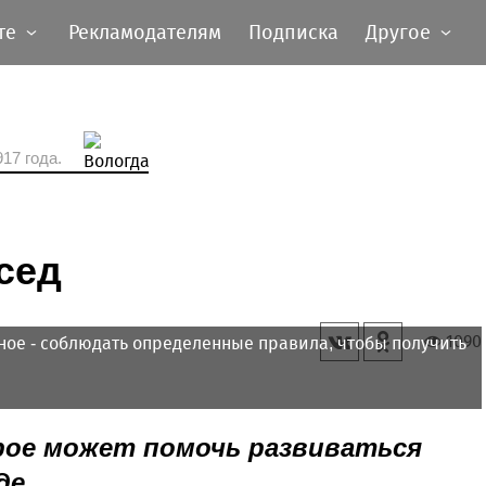
те
Рекламодателям
Подписка
Другое
17 года.
сед
1090
вное - соблюдать определенные правила, чтобы получить
рое может помочь развиваться
де