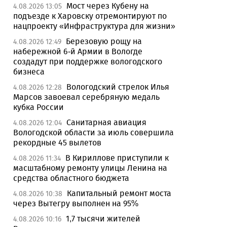
Мост через Кубену на
4.08.2026 13:05
подъезде к Харовску отремонтируют по
нацпроекту «Инфраструктура для жизни»
Березовую рощу на
4.08.2026 12:49
набережной 6-й Армии в Вологде
создадут при поддержке вологодского
бизнеса
Вологодский стрелок Илья
4.08.2026 12:28
Марсов завоевал серебряную медаль
кубка России
Санитарная авиация
4.08.2026 12:04
Вологодской области за июль совершила
рекордные 45 вылетов
В Кириллове приступили к
4.08.2026 11:34
масштабному ремонту улицы Ленина на
средства областного бюджета
Капитальный ремонт моста
4.08.2026 10:38
через Вытегру выполнен на 95%
1,7 тысячи жителей
4.08.2026 10:16