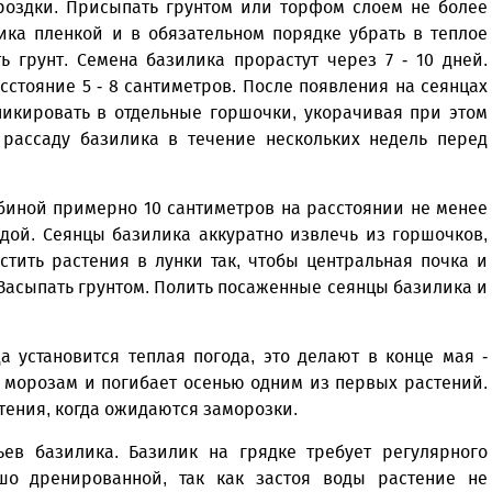
ороздки. Присыпать грунтом или торфом слоем не более
ика пленкой и в обязательном порядке убрать в теплое
ь грунт. Семена базилика прорастут через 7 - 10 дней.
стояние 5 - 8 сантиметров. После появления на сеянцах
пикировать в отдельные горшочки, укорачивая при этом
 рассаду базилика в течение нескольких недель перед
убиной примерно 10 сантиметров на расстоянии не менее
одой. Сеянцы базилика аккуратно извлечь из горшочков,
стить растения в лунки так, чтобы центральная почка и
 Засыпать грунтом. Полить посаженные сеянцы базилика и
 установится теп­лая погода, это делают в конце мая -
к морозам и погибает осенью одним из первых растений.
тения, когда ожидаются заморозки.
ьев базилика. Базилик на грядке требует регулярного
шо дренированной, так как застоя воды растение не