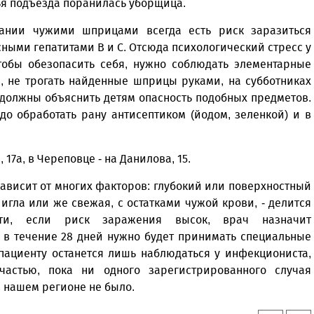
ья подъезда поранилась уборщица.
ании чужими шприцами всегда есть риск заразиться
ыми гепатитами В и С. Отсюда психологический стресс у
тобы обезопасить себя, нужно соблюдать элементарные
, не трогать найденные шприцы руками, на субботниках
е должны объяснить детям опасность подобных предметов.
до обработать рану антисептиком (йодом, зеленкой) и в
17а, в Череповце - на Данилова, 15.
зависит от многих факторов: глубокий или поверхностный
игла или же свежая, с остатками чужой крови, - делится
ти, если риск заражения высок, врач назначит
в течение 28 дней нужно будет принимать специальные
пациенту останется лишь наблюдаться у инфекциониста,
частью, пока ни одного зарегистрированного случая
 нашем регионе не было.