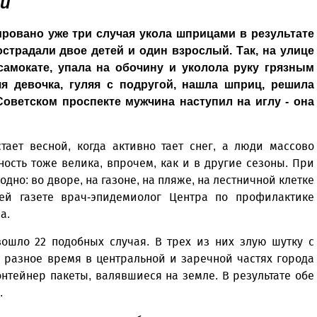
и
ировано уже три случая укола шприцами в результате
страдали двое детей и один взрослый. Так, на улице
самокате, упала на обочину и уколола руку грязным
я девочка, гуляя с подругой, нашла шприц, решила
 Советском проспекте мужчина наступил на иглу - она
тает весной, когда активно тает снег, а люди массово
ность тоже велика, впрочем, как и в другие сезоны. При
дно: во дворе, на газоне, на пляже, на лестничной клетке
ей газете врач-эпидемиолог Центра по профилактике
а.
ошло 22 подобных случая. В трех из них злую шутку с
 разное время в центральной и заречной частях города
тейнер пакеты, валявшиеся на земле. В результате обе
.