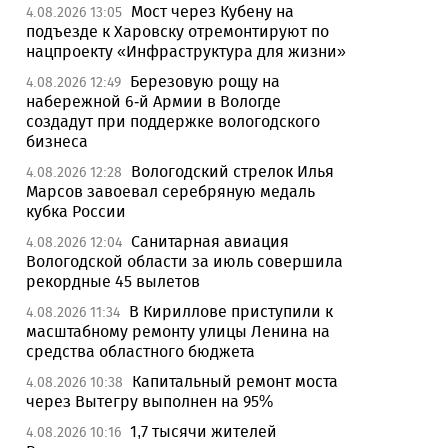
Мост через Кубену на
4.08.2026 13:05
подъезде к Харовску отремонтируют по
нацпроекту «Инфраструктура для жизни»
Березовую рощу на
4.08.2026 12:49
набережной 6-й Армии в Вологде
создадут при поддержке вологодского
бизнеса
Вологодский стрелок Илья
4.08.2026 12:28
Марсов завоевал серебряную медаль
кубка России
Санитарная авиация
4.08.2026 12:04
Вологодской области за июль совершила
рекордные 45 вылетов
В Кириллове приступили к
4.08.2026 11:34
масштабному ремонту улицы Ленина на
средства областного бюджета
Капитальный ремонт моста
4.08.2026 10:38
через Вытегру выполнен на 95%
1,7 тысячи жителей
4.08.2026 10:16