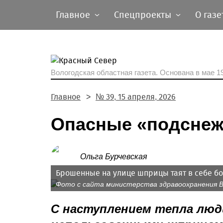
Главное
Спецпроекты
О газе
Вологодская областная газета.
Основана в мае 19
Главное
№ 39, 15 апреля, 2026
Опасные «подснеж
Ольга Бурчевская
Брошенные на улице шприцы таят в себе бо
Фото с сайта министерства здравоохранения 
С наступлением тепла люд