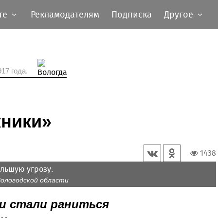
те
Рекламодателям
Подписка
Другое
17 года.
ники»
1438
льшую угрозу.
Вологодской области
и стали раниться