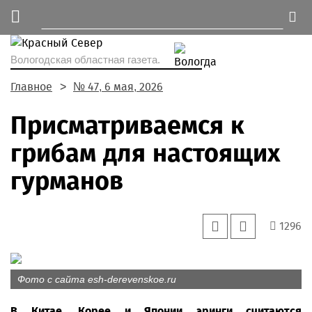
Вологодская областная газета.
Главное
№ 47, 6 мая, 2026
Присматриваемся к
грибам для настоящих
гурманов
1296
Фото с сайта esh-derevenskoe.ru
В Китае, Корее и Японии эринги считаются