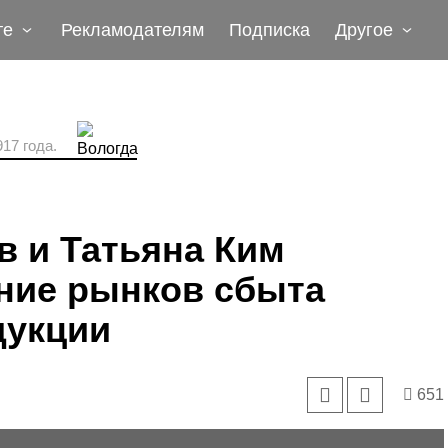
те
Рекламодателям
Подписка
Другое
17 года.
в и Татьяна Ким
ние рынков сбыта
дукции
651