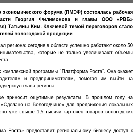
о экономического форума (ПМЭФ) состоялась рабочая
бласти Георгия Филимонова и главы ООО «РВБ»
uss) Татьяны Ким. Ключевой темой переговоров стало
телей вологодской продукции.
л региона: сегодня в области успешно работают около 50
ринимательства, которые не только увеличивают объемы
ста.
к комплексной программы "Платформа Роста". Она окажет
водителям и предпринимателям, помогая им выйти на
дчеркнул глава региона.
уже приносит ощутимые результаты. В прошлом году на
л «Сделано на Вологодчине» для продвижения локальных
но уже свыше 1,5 тысячи карточек товаров вологодских
ма Роста» предоставит региональному бизнесу доступ к