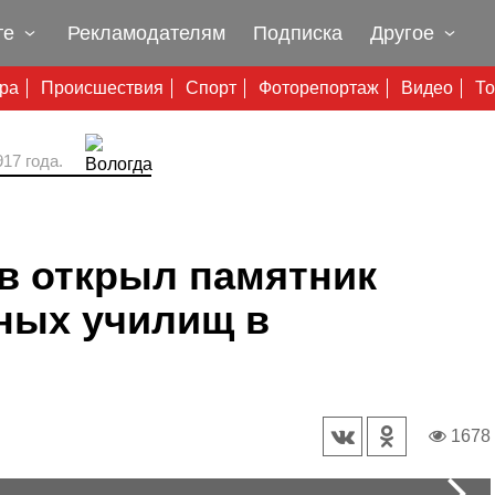
те
Рекламодателям
Подписка
Другое
ура
Происшествия
Спорт
Фоторепортаж
Видео
То
17 года.
в открыл памятник
ных училищ в
1678
N