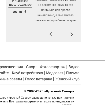
Ильинская
Помялов
Алчевска в Вологодской области
шеф-редактор
на боковушке. Кому-то это
привычно или просто
Сельские труженики
6.08.2026 16:20
ненапряжно, а мне тяжело
Тотемского округа получат жилье с
даже в комфортабельном купе.
правом выкупа за один процент
стоимости
Prev
Next
Детская футбольная
6.08.2026 15:42
секция ВоГУ получила поддержку РФС
Уникальный трейл и
6.08.2026 15:08
силовые шоу приготовили округа
Вологодчины ко Дню физкультурника
Робот Макс на Госуслугах
6.08.2026 14:31
роисшествия
Спорт
Фоторепортаж
Видео
поможет вологжанам оформить выплату
на первоклассника
сайте
Клуб потребителя
Медсовет
Письма
чные советы
Голос ветерана
Женский клуб
Вологодская область
6.08.2026 14:00
подтвердила курс на полное обеспечение
лесовосстановления семенным
© 2007-2025 «Красный Север»
материалом
алов «Красный Север» разрешено только при наличии
Телемедицинские
6.08.2026 13:28
точник. Все права на картинки и тексты принадлежат их