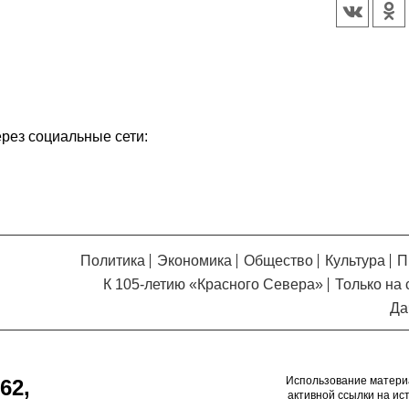
Кузьминская
главный
придется вам по душе, и вы
редактор
обязательно добавите его в
свои закладки.
ерез социальные сети:
Политика
Экономика
Общество
Культура
П
К 105-летию «Красного Севера»
Только на 
Да
Использование матери
62,
активной ссылки на ис