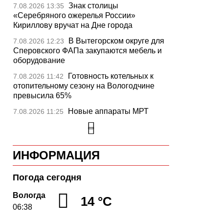
Знак столицы
7.08.2026 13:35
«Серебряного ожерелья России»
Кириллову вручат на Дне города
В Вытегорском округе для
7.08.2026 12:23
Сперовского ФАПа закупаются мебель и
оборудование
Готовность котельных к
7.08.2026 11:42
отопительному сезону на Вологодчине
превысила 65%
Новые аппараты МРТ
7.08.2026 11:25
установят в двух медучреждениях
Вологодской области
В Устюжне отметят 774-
7.08.2026 10:41
ИНФОРМАЦИЯ
летие города фестивалем кузнечного
мастерства
Погода сегодня
Вологодская область
7.08.2026 10:18
уверенно шагает в цифровое будущее
Вологда
14 °C
06:38
На Вологодчине подвели
7.08.2026 09:49
итоги XII областной Спартакиады