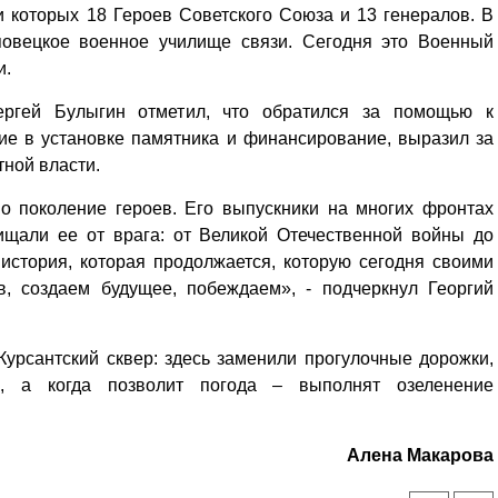
и которых 18 Героев Советского Союза и 13 генералов. В
повецкое военное училище связи. Сегодня это Военный
и.
ергей Булыгин отметил, что обратился за помощью к
вие в установке памятника и финансирование, выразил за
тной власти.
о поколение героев. Его выпускники на многих фронтах
щали ее от врага: от Великой Отечественной войны до
история, которая продолжается, которую сегодня своими
в, создаем будущее, побеждаем», - подчеркнул Георгий
урсантский сквер: здесь заменили прогулочные дорожки,
, а когда позволит погода – выполнят озеленение
Уважаемые посетители сайта
Мы рады приветствовать ва
на обновленном Интернет-
Алена Макарова
ресурсе газеты «Красный
Надежда
Север», который, уверены,