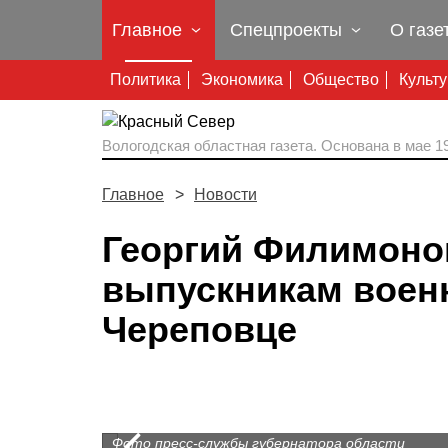
Главное
Спецпроекты
О газе
Политика
Экономика
Общество
Культ
Вологодская областная газета.
Основана в мае 19
Главное
Новости
Георгий Филимоно
выпускникам воен
Череповце
Prev
Фото пресс-службы губернатора области