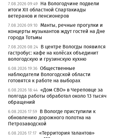
На Вологодчине подвели
7.08.2026 09:49
итоги XII областной Спартакиады
ветеранов и пенсионеров
Манты, речные прогулки и
7.08.2026 09:10
концерты музыкантов ждут гостей на Дне
города Тотьмы
В центре Вологды появился
7.08.2026 08:24
гастробус: кафе на колёсах объединит
вологодскую и грузинскую кухню
Общественные
6.08.2026 19:36
наблюдатели Вологодской области
готовятся к работе на выборах
«Дом СВО» в Череповце за
6.08.2026 18:44
полгода работы обработал около 13 тысяч
обращений
В Вологде приступили к
6.08.2026 17:59
обновлению дорожного полотна на
Петрозаводской
«Территория талантов»
6.08.2026 17:17