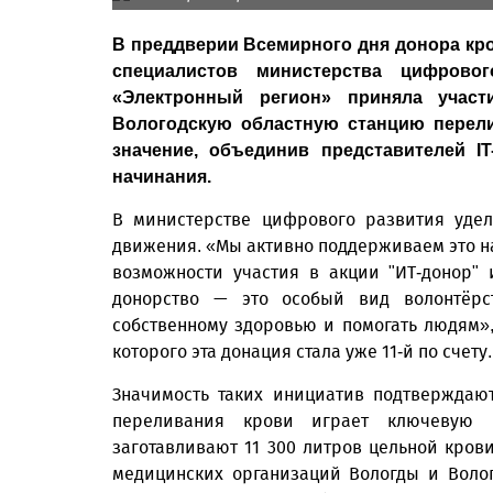
В преддверии Всемирного дня донора кро
специалистов министерства цифрово
«Электронный регион» приняла участ
Вологодскую областную станцию перели
значение, объединив представителей I
начинания.
В министерстве цифрового развития удел
движения. «Мы активно поддерживаем это н
возможности участия в акции "ИТ-донор" 
донорство — это особый вид волонтёрст
собственному здоровью и помогать людям»,
которого эта донация стала уже 11-й по счету.
Значимость таких инициатив подтверждаю
переливания крови играет ключевую р
заготавливают 11 300 литров цельной крови
медицинских организаций Вологды и Волог