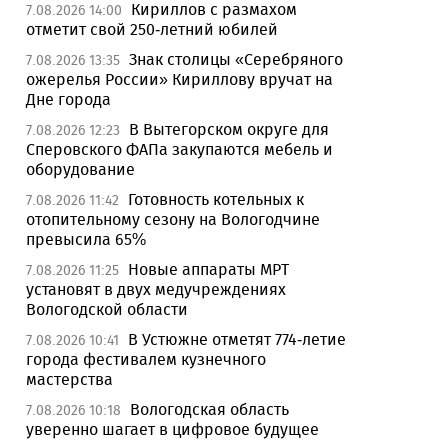
Кириллов с размахом
7.08.2026 14:00
отметит свой 250-летний юбилей
Знак столицы «Серебряного
7.08.2026 13:35
ожерелья России» Кириллову вручат на
Дне города
В Вытегорском округе для
7.08.2026 12:23
Сперовского ФАПа закупаются мебель и
оборудование
Готовность котельных к
7.08.2026 11:42
отопительному сезону на Вологодчине
превысила 65%
Новые аппараты МРТ
7.08.2026 11:25
установят в двух медучреждениях
Вологодской области
В Устюжне отметят 774-летие
7.08.2026 10:41
города фестивалем кузнечного
мастерства
Вологодская область
7.08.2026 10:18
уверенно шагает в цифровое будущее