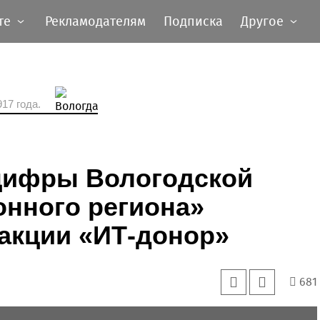
те
Рекламодателям
Подписка
Другое
17 года.
цифры Вологодской
онного региона»
акции «ИТ-донор»
681