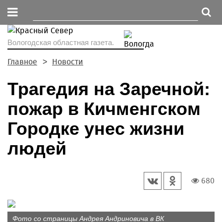
Вологодская областная газета.
Главное
Новости
Трагедия на Заречной:
пожар в Кичменгском
Городке унес жизни
людей
680
Фото со страницы Андрея Андриновича в ВК