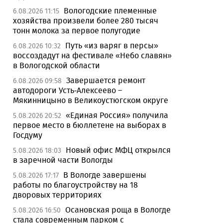
Вологодские племенные
6.08.2026 11:15
хозяйства произвели более 280 тысяч
тонн молока за первое полугодие
Путь «из варяг в персы»
6.08.2026 10:32
воссоздадут на фестивале «Небо славян»
в Вологодской области
Завершается ремонт
6.08.2026 09:58
автодороги Усть-Алексеево –
Мякинницыно в Великоустюгском округе
«Единая Россия» получила
5.08.2026 20:52
первое место в бюллетене на выборах в
Госдуму
Новый офис МФЦ открылся
5.08.2026 18:03
в заречной части Вологды
В Вологде завершены
5.08.2026 17:17
работы по благоустройству на 18
дворовых территориях
Осановская роща в Вологде
5.08.2026 16:50
стала современным парком с