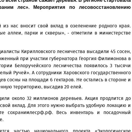
со всей страной сажает деревья. В регионе стартовала
раним лес». Мероприятия по лесовосстановлению
 из нас вносит свой вклад в озеленение родного края.
е аллеи, парки и скверы», - отметили в министерстве
циалисты Кирилловского лесничества высадили 45 сосен,
ложенный при участии губернатора Георгия Филимонова в
итории Белоручейского лесничества появилось 3 тысячи
елый Ручей». А сотрудники Харовского государственного
ев сосны на площади 6 гектаров. Не остались в стороне и
енную территорию, высадив 20 елей.
дили около 32 миллионов деревьев. Акция продлится до
 свой вклад. Для этого нужно выбрать удобную локацию и
те сохранимлесрф.рф. Весь инвентарь и посадочный
е.
тся частью национального проекта «Экологическое