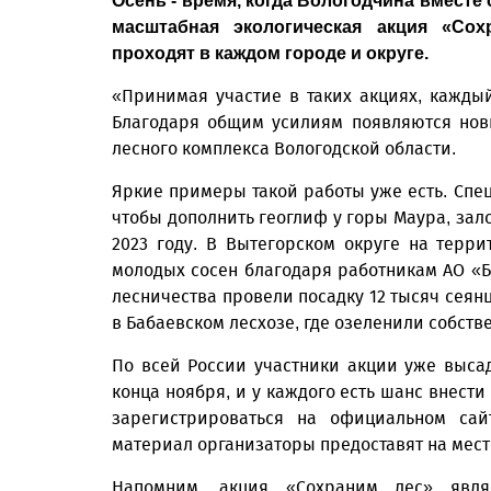
Осень - время, когда Вологодчина вместе 
масштабная экологическая акция «Сох
проходят в каждом городе и округе.
«Принимая участие в таких акциях, каждый
Благодаря общим усилиям появляются новы
лесного комплекса Вологодской области.
Яркие примеры такой работы уже есть. Спе
чтобы дополнить геоглиф у горы Маура, за
2023 году. В Вытегорском округе на терр
молодых сосен благодаря работникам АО «Б
лесничества провели посадку 12 тысяч сеянц
в Бабаевском лесхозе, где озеленили собств
По всей России участники акции уже выса
конца ноября, и у каждого есть шанс внести
зарегистрироваться на официальном сай
материал организаторы предоставят на мест
Напомним, акция «Сохраним лес» являе