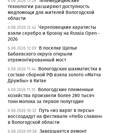
Телемедицинские
6.08.2026 13:28
технологии расширяют доступность
медпомощи для жителей Вологодской
области
Череповецкие каратисты
6.08.2026 12:42
взяли серебро и бронзу на Russia Open -
2026
В поселке Щепье
6.08.2026 12:09
Бабаевского округа открыли
отремонтированный мост
Вологодская шахматистка в
6.08.2026 11:44
составе сборной РФ взяла золото «Матча
Дружбы» в Китае
Вологодские племенные
6.08.2026 11:15
хозяйства произвели более 280 тысяч
тонн молока за первое полугодие
Путь «из варяг в персы»
6.08.2026 10:32
воссоздадут на фестивале «Небо славян»
в Вологодской области
Завершается ремонт
6.08.2026 09:58