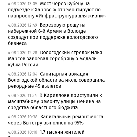
Мост через Кубену на
4.08.2026 13:05
подъезде к Харовску отремонтируют по
нацпроекту «Инфраструктура для жизни»
Березовую рощу на
4.08.2026 12:49
набережной 6-й Армии в Вологде
создадут при поддержке вологодского
бизнеса
Вологодский стрелок Илья
4.08.2026 12:28
Марсов завоевал серебряную медаль
кубка России
Санитарная авиация
4.08.2026 12:04
Вологодской области за июль совершила
рекордные 45 вылетов
В Кириллове приступили к
4.08.2026 11:34
масштабному ремонту улицы Ленина на
средства областного бюджета
Капитальный ремонт моста
4.08.2026 10:38
через Вытегру выполнен на 95%
1,7 тысячи жителей
4.08.2026 10:16