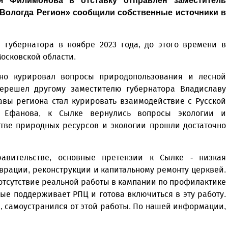
я Филимонова в отставку отправлен заместитель
«Вологда Регион» сообщили собственные источники в
 губернатора в ноябре 2023 года, до этого времени в
Московской области.
ьно курировал вопросы природопользования и лесной
перешел другому заместителю губернатора Владиславу
лавы региона стал курировать взаимодействие с Русской
и Ефанова, к Сылке вернулись вопросы экологии и
тве природных ресурсов и экологии прошли достаточно
вительстве, основные претензии к Сылке - низкая
врации, реконструкции и капитальному ремонту церквей.
отсутствие реальной работы в кампании по профилактике
ые поддерживает РПЦ и готова включиться в эту работу.
, самоустранился от этой работы. По нашей информации,