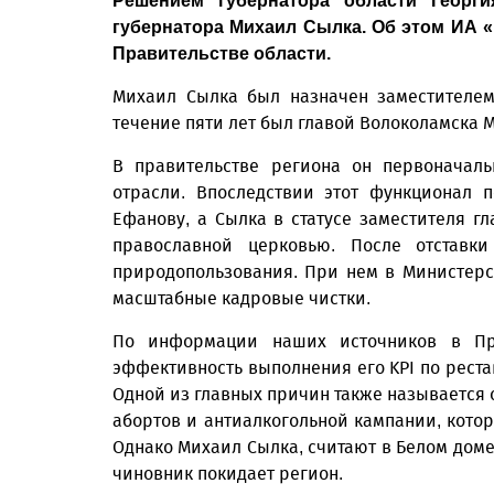
Решением губернатора области Георги
губернатора Михаил Сылка. Об этом ИА 
Правительстве области.
Михаил Сылка был назначен заместителем
течение пяти лет был главой Волоколамска 
В правительстве региона он первоначал
отрасли. Впоследствии этот функционал 
Ефанову, а Сылка в статусе заместителя г
православной церковью. После отставк
природопользования. При нем в Министерс
масштабные кадровые чистки.
По информации наших источников в Пра
эффективность выполнения его KPI по реста
Одной из главных причин также называется 
абортов и антиалкогольной кампании, котор
Однако Михаил Сылка, считают в Белом доме
чиновник покидает регион.