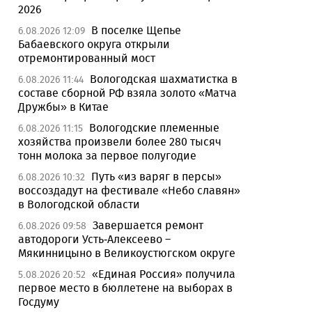
2026
В поселке Щепье
6.08.2026 12:09
Бабаевского округа открыли
отремонтированный мост
Вологодская шахматистка в
6.08.2026 11:44
составе сборной РФ взяла золото «Матча
Дружбы» в Китае
Вологодские племенные
6.08.2026 11:15
хозяйства произвели более 280 тысяч
тонн молока за первое полугодие
Путь «из варяг в персы»
6.08.2026 10:32
воссоздадут на фестивале «Небо славян»
в Вологодской области
Завершается ремонт
6.08.2026 09:58
автодороги Усть-Алексеево –
Мякинницыно в Великоустюгском округе
«Единая Россия» получила
5.08.2026 20:52
первое место в бюллетене на выборах в
Госдуму