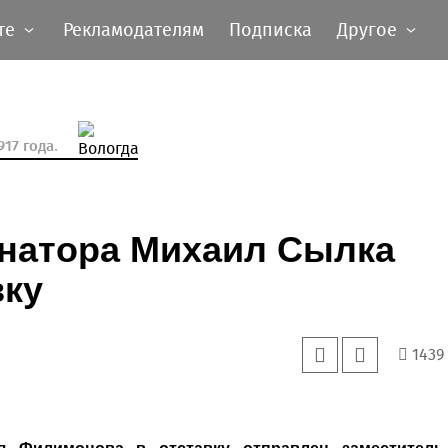
те
Рекламодателям
Подписка
Другое
17 года.
рнатора Михаил Сылка
вку
1439