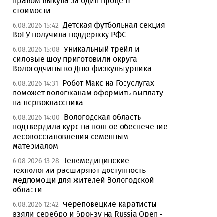
правом выкупа за один процент
стоимости
Детская футбольная секция
6.08.2026 15:42
ВоГУ получила поддержку РФС
Уникальный трейл и
6.08.2026 15:08
силовые шоу приготовили округа
Вологодчины ко Дню физкультурника
Робот Макс на Госуслугах
6.08.2026 14:31
поможет вологжанам оформить выплату
на первоклассника
Вологодская область
6.08.2026 14:00
подтвердила курс на полное обеспечение
лесовосстановления семенным
материалом
Телемедицинские
6.08.2026 13:28
технологии расширяют доступность
медпомощи для жителей Вологодской
области
Череповецкие каратисты
6.08.2026 12:42
взяли серебро и бронзу на Russia Open -