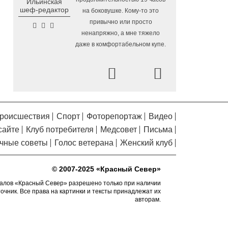
Ильинская
Помялов
в Вологодской области
шеф-редактор
на боковушке. Кому-то это
Завершается ремонт
6.08.2026 09:58
привычно или просто
автодороги Усть-Алексеево –
ненапряжно, а мне тяжело
Мякинницыно в Великоустюгском округе
даже в комфортабельном купе.
«Единая Россия» получила
5.08.2026 20:52
первое место в бюллетене на выборах в
Prev
Next
Госдуму
Новый офис МФЦ
5.08.2026 18:03
открылся в заречной части Вологды
роисшествия
Спорт
Фоторепортаж
Видео
В Вологде завершены
5.08.2026 17:17
сайте
Клуб потребителя
Медсовет
Письма
работы по благоустройству на 18
дворовых территориях
чные советы
Голос ветерана
Женский клуб
Осановская роща в
5.08.2026 16:50
Вологде стала современным парком с
© 2007-2025 «Красный Север»
«есенинской» душой
алов «Красный Север» разрешено только при наличии
точник. Все права на картинки и тексты принадлежат их
Почти 13,5 тысячи человек
5.08.2026 16:41
авторам.
пострадали от клещей в Вологодской
области с начала сезона