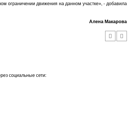
м ограничении движения на данном участке», - добавила
Алена Макарова
ерез социальные сети:
Уважаемые посетители сайта
Мы рады приветствовать ва
на обновленном Интернет-
ресурсе газеты «Красный
Надежда
Север», который, уверены,