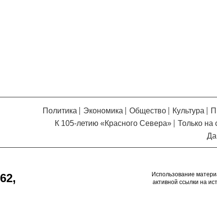
Кузьминская
главный
придется вам по душе, и вы
редактор
обязательно добавите его в
свои закладки.
Политика
Экономика
Общество
Культура
П
К 105-летию «Красного Севера»
Только на 
Да
Использование матери
62,
активной ссылки на ис