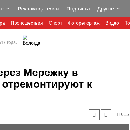
те
Рекламодателям
Подписка
Другое
ура
Происшествия
Спорт
Фоторепортаж
Видео
То
17 года.
ерез Мережку в
 отремонтируют к
615