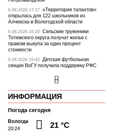
«Территория талантов»
6.08.2026 17:17
открылась для 122 школьников из
Алчевска в Вологодской области
Сельские труженики
6.08.2026 16:20
Тотемского округа получат жилье с
правом выкупа за один процент
стоимости
Детская футбольная
6.08.2026 15:42
секция ВоГУ получила поддержку РФС
Уникальный трейл и
6.08.2026 15:08
силовые шоу приготовили округа
Вологодчины ко Дню физкультурника
ИНФОРМАЦИЯ
Робот Макс на Госуслугах
6.08.2026 14:31
поможет вологжанам оформить выплату
на первоклассника
Погода сегодня
Вологодская область
6.08.2026 14:00
Вологда
21 °C
подтвердила курс на полное обеспечение
20:24
лесовосстановления семенным