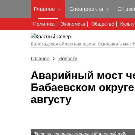
Главное
Спецпроекты
О газе
Политика
Экономика
Общество
Культ
Вологодская областная газета.
Основана в мае 19
Главное
Новости
Аварийный мост ч
Бабаевском округе
августу
Фото со страницы Натальи Мироновой в ВК