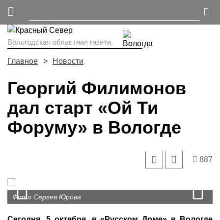
Вологодская областная газета.
Главное
Новости
Георгий Филимонов
дал старт «Ой Ти
Форуму» в Вологде
887
Prev
N
Фото Сергея Юрова
Сегодня, 5 октября, в «Русском Доме» в Вологде