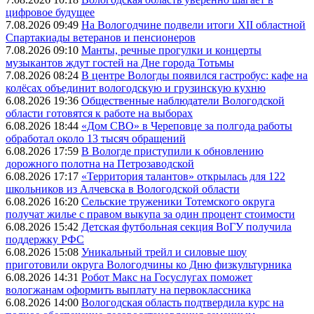
цифровое будущее
7.08.2026 09:49
На Вологодчине подвели итоги XII областной
Спартакиады ветеранов и пенсионеров
7.08.2026 09:10
Манты, речные прогулки и концерты
музыкантов ждут гостей на Дне города Тотьмы
7.08.2026 08:24
В центре Вологды появился гастробус: кафе на
колёсах объединит вологодскую и грузинскую кухню
6.08.2026 19:36
Общественные наблюдатели Вологодской
области готовятся к работе на выборах
6.08.2026 18:44
«Дом СВО» в Череповце за полгода работы
обработал около 13 тысяч обращений
6.08.2026 17:59
В Вологде приступили к обновлению
дорожного полотна на Петрозаводской
6.08.2026 17:17
«Территория талантов» открылась для 122
школьников из Алчевска в Вологодской области
6.08.2026 16:20
Сельские труженики Тотемского округа
получат жилье с правом выкупа за один процент стоимости
6.08.2026 15:42
Детская футбольная секция ВоГУ получила
поддержку РФС
6.08.2026 15:08
Уникальный трейл и силовые шоу
приготовили округа Вологодчины ко Дню физкультурника
6.08.2026 14:31
Робот Макс на Госуслугах поможет
вологжанам оформить выплату на первоклассника
6.08.2026 14:00
Вологодская область подтвердила курс на