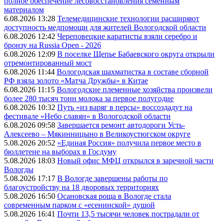
полное обеспечение лесовосстановления семенным
материалом
6.08.2026 13:28
Телемедицинские технологии расширяют
доступность медпомощи для жителей Вологодской области
6.08.2026 12:42
Череповецкие каратисты взяли серебро и
бронзу на Russia Open - 2026
6.08.2026 12:09
В поселке Щепье Бабаевского округа открыли
отремонтированный мост
6.08.2026 11:44
Вологодская шахматистка в составе сборной
РФ взяла золото «Матча Дружбы» в Китае
6.08.2026 11:15
Вологодские племенные хозяйства произвели
более 280 тысяч тонн молока за первое полугодие
6.08.2026 10:32
Путь «из варяг в персы» воссоздадут на
фестивале «Небо славян» в Вологодской области
6.08.2026 09:58
Завершается ремонт автодороги Усть-
Алексеево – Мякинницыно в Великоустюгском округе
5.08.2026 20:52
«Единая Россия» получила первое место в
бюллетене на выборах в Госдуму
5.08.2026 18:03
Новый офис МФЦ открылся в заречной части
Вологды
5.08.2026 17:17
В Вологде завершены работы по
благоустройству на 18 дворовых территориях
5.08.2026 16:50
Осановская роща в Вологде стала
современным парком с «есенинской» душой
5.08.2026 16:41
Почти 13,5 тысячи человек пострадали от