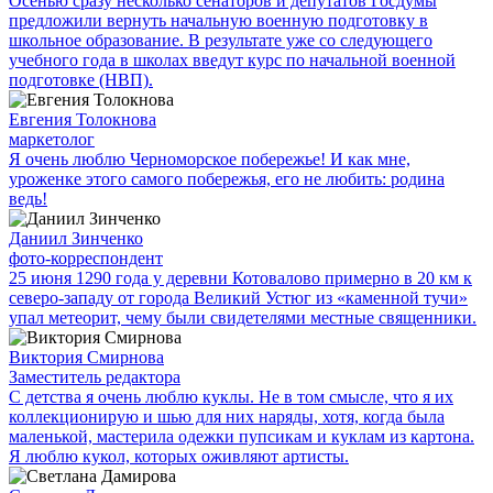
Осенью сразу несколько сенаторов и депутатов Госдумы
предложили вернуть начальную военную подготовку в
школьное образование. В результате уже со следующего
учебного года в школах введут курс по начальной военной
подготовке (НВП).
Евгения Толокнова
маркетолог
Я очень люблю Черноморское побережье! И как мне,
уроженке этого самого побережья, его не любить: родина
ведь!
Даниил Зинченко
фото-корреспондент
25 июня 1290 года у деревни Котовалово примерно в 20 км к
северо-западу от города Великий Устюг из «каменной тучи»
упал метеорит, чему были свидетелями местные священники.
Виктория Смирнова
Заместитель редактора
С детства я очень люблю куклы. Не в том смысле, что я их
коллекционирую и шью для них наряды, хотя, когда была
маленькой, мастерила одежки пупсикам и куклам из картона.
Я люблю кукол, которых оживляют артисты.