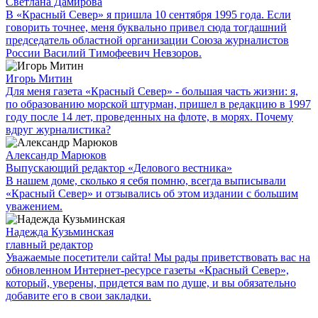
Светлана Дамирова
В «Красный Север» я пришла 10 сентября 1995 года. Если
говорить точнее, меня буквально привел сюда тогдашний
председатель областной организации Союза журналистов
России Василий Тимофеевич Невзоров.
Игорь Митин
Для меня газета «Красный Север» - большая часть жизни: я,
по образованию морской штурман, пришел в редакцию в 1997
году после 14 лет, проведенных на флоте, в морях. Почему
вдруг журналистика?
Александр Марюков
Выпускающий редактор «Делового вестника»
В нашем доме, сколько я себя помню, всегда выписывали
«Красный Север» и отзывались об этом издании с большим
уважением.
Надежда Кузьминская
главный редактор
Уважаемые посетители сайта! Мы рады приветствовать вас на
обновленном Интернет-ресурсе газеты «Красный Север»,
который, уверены, придется вам по душе, и вы обязательно
добавите его в свои закладки.