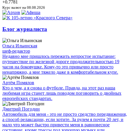
+0.7781
Курс валют на 08.08.2026
Блог журналиста
Ольга Ильинская
шеф-редактор
Недавно мне пришлось пережить непростое испытание:
путешествие по железной дороге продолжительностью 19
часов на боковушке. Кому-то это привычно или просто
ненапряжно, а мне тяжело даже в комфортабельном купе.
Артём Помялов
Кто о чем, а я снова о футболе. Правда, на этот раз наша
любимая игра станет лишь поводом поговорить о двойных
европейских стандартах.
Дмитрий Погодин
Автомобиль для меня - это не просто средство передвижения,
а способ релаксации, если хотите. За рулем я почти 20 лет, и
мало что может быстро привести меня в равновесное
состояние, кроме трассы под хорошую музыку или