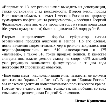
«Впервые за 13 лет регион начал выходить из депопуляции,
также остановили спад рождаемости. Второй месяц подряд
Вологодская область занимает 1 место в России по приросту
суммарного коэффициента рождаемости», - сообщил Георгий
Филимонов, отметив, что в прошлом году на меры поддержки
(без учета нуждаемости) было направлено 2,8 млрд рублей.
Вторым направлением борьбы губернатор назвал
ограничение продажи алкоголя и вейпов. По его словам,
после введения запретительных мер в регионе закрылись или
перепрофилировались все 610 алкомаркетов и 125
«наливаек», а также 316 точек продажи вейпов. В качестве
альтернативы власти делают ставку на спорт: 69% жителей
уже регулярно занимаются физкультурой, а за два года
построено 90 спортивных объектов.
«Еще одна мера - национализация элит, патриоты не должны
делиться на "правых" и "левых". В партии "Единая Россия"
мы являемся адептами консервативного политического крыла.
Потому что в единстве - сила, только так мы победим во всех
смыслах», - резюмировал Георгий Филимонов.
Игнат Кривченко