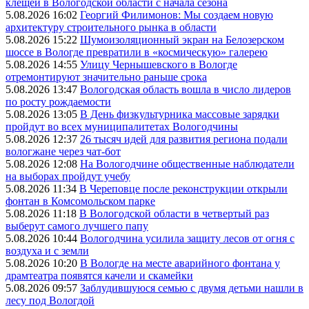
клещей в Вологодской области с начала сезона
5.08.2026 16:02
Георгий Филимонов: Мы создаем новую
архитектуру строительного рынка в области
5.08.2026 15:22
Шумоизоляционный экран на Белозерском
шоссе в Вологде превратили в «космическую» галерею
5.08.2026 14:55
Улицу Чернышевского в Вологде
отремонтируют значительно раньше срока
5.08.2026 13:47
Вологодская область вошла в число лидеров
по росту рождаемости
5.08.2026 13:05
В День физкультурника массовые зарядки
пройдут во всех муниципалитетах Вологодчины
5.08.2026 12:37
26 тысяч идей для развития региона подали
вологжане через чат-бот
5.08.2026 12:08
На Вологодчине общественные наблюдатели
на выборах пройдут учебу
5.08.2026 11:34
В Череповце после реконструкции открыли
фонтан в Комсомольском парке
5.08.2026 11:18
В Вологодской области в четвертый раз
выберут самого лучшего папу
5.08.2026 10:44
Вологодчина усилила защиту лесов от огня с
воздуха и с земли
5.08.2026 10:20
В Вологде на месте аварийного фонтана у
драмтеатра появятся качели и скамейки
5.08.2026 09:57
Заблудившуюся семью с двумя детьми нашли в
лесу под Вологдой