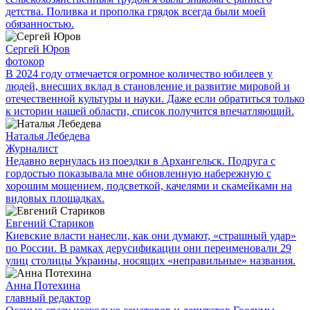
детства. Поливка и прополка грядок всегда были моей
обязанностью.
Сергей Юров
фотокор
В 2024 году отмечается огромное количество юбилеев у
людей, внесших вклад в становление и развитие мировой и
отечественной культуры и науки. Даже если обратиться только
к истории нашей области, список получится впечатляющий.
Наталья Лебедева
Журналист
Недавно вернулась из поездки в Архангельск. Подруга с
гордостью показывала мне обновленную набережную с
хорошим мощением, подсветкой, качелями и скамейками на
видовых площадках.
Евгений Стариков
Киевские власти нанесли, как они думают, «страшный удар»
по России. В рамках дерусификации они переименовали 29
улиц столицы Украины, носящих «неправильные» названия.
Анна Потехина
главный редактор