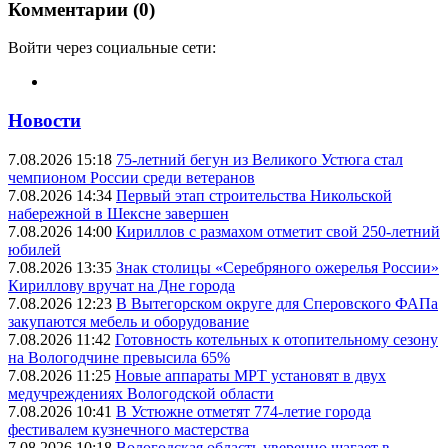
Комментарии (0)
Войти через социальные сети:
Новости
7.08.2026 15:18
75-летний бегун из Великого Устюга стал
чемпионом России среди ветеранов
7.08.2026 14:34
Первый этап строительства Никольской
набережной в Шексне завершен
7.08.2026 14:00
Кириллов с размахом отметит свой 250-летний
юбилей
7.08.2026 13:35
Знак столицы «Серебряного ожерелья России»
Кириллову вручат на Дне города
7.08.2026 12:23
В Вытегорском округе для Сперовского ФАПа
закупаются мебель и оборудование
7.08.2026 11:42
Готовность котельных к отопительному сезону
на Вологодчине превысила 65%
7.08.2026 11:25
Новые аппараты МРТ установят в двух
медучреждениях Вологодской области
7.08.2026 10:41
В Устюжне отметят 774-летие города
фестивалем кузнечного мастерства
7.08.2026 10:18
Вологодская область уверенно шагает в