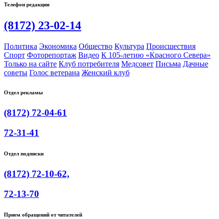
Телефон редакции
(8172) 23-02-14
Политика
Экономика
Общество
Культура
Происшествия
Спорт
Фоторепортаж
Видео
К 105-летию «Красного Севера»
Только на сайте
Клуб потребителя
Медсовет
Письма
Дачные
советы
Голос ветерана
Женский клуб
Отдел рекламы
(8172) 72-04-61
72-31-41
Отдел подписки
(8172) 72-10-62,
72-13-70
Прием обращений от читателей