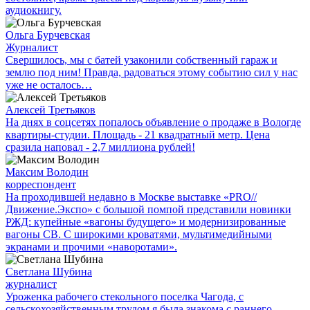
аудиокнигу.
Ольга Бурчевская
Журналист
Свершилось, мы с батей узаконили собственный гараж и
землю под ним! Правда, радоваться этому событию сил у нас
уже не осталось…
Алексей Третьяков
На днях в соцсетях попалось объявление о продаже в Вологде
квартиры-студии. Площадь - 21 квадратный метр. Цена
сразила наповал - 2,7 миллиона рублей!
Максим Володин
корреспондент
На проходившей недавно в Мос­кве выставке «PRO//
Движение.Экспо» с большой помпой представили новинки
РЖД: купейные «вагоны будущего» и модернизированные
вагоны СВ. С широкими кроватями, мультимедийными
экранами и прочими «наворотами».
Светлана Шубина
журналист
Уроженка рабочего стекольного поселка Чагода, с
сельскохозяйственным трудом я была знакома с раннего