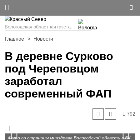
Вологодская областная газета.
Главное
Новости
В деревне Сурково
под Череповцом
заработал
современный ФАП
792
Prev
N
Фото со страницы минздрава Вологодской области в ВК