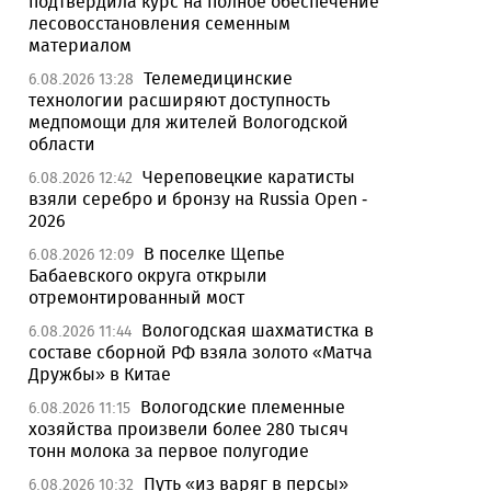
подтвердила курс на полное обеспечение
лесовосстановления семенным
материалом
Телемедицинские
6.08.2026 13:28
технологии расширяют доступность
медпомощи для жителей Вологодской
области
Череповецкие каратисты
6.08.2026 12:42
взяли серебро и бронзу на Russia Open -
2026
В поселке Щепье
6.08.2026 12:09
Бабаевского округа открыли
отремонтированный мост
Вологодская шахматистка в
6.08.2026 11:44
составе сборной РФ взяла золото «Матча
Дружбы» в Китае
Вологодские племенные
6.08.2026 11:15
хозяйства произвели более 280 тысяч
тонн молока за первое полугодие
Путь «из варяг в персы»
6.08.2026 10:32