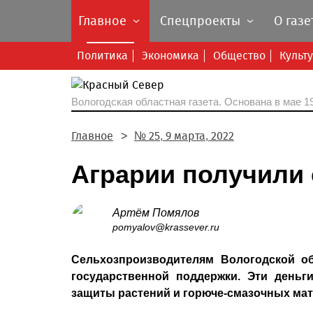
Главное
Спецпроекты
О газе
Политика
Экономика
Общество
Культ
Вологодская областная газета.
Основана в мае 19
Главное
№ 25, 9 марта, 2022
Аграрии получили 
Артём Помялов
pomyalov@krassever.ru
Сельхозпроизводителям Вологодской о
государственной поддержки. Эти деньг
защиты растений и горюче-смазочных мат