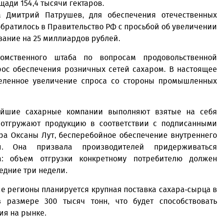
щади 154,4 тысячи гектаров.
а Дмитрий Патрушев, для обеспечения отечественных
братилось в Правительство РФ с просьбой об увеличении
вание на 25 миллиардов рублей.
мственного штаба по вопросам продовольственной
рос обеспечения розничных сетей сахаром. В настоящее
еленное увеличение спроса со стороны промышленных
ейшие сахарные компании выполняют взятые на себя
 отгружают продукцию в соответствии с подписанными
ра Оксаны Лут, бесперебойное обеспечение внутреннего
й. Она призвала производителей придерживаться
а: объем отгрузки конкретному потребителю должен
едние три недели.
Уважаемые посетители сайта
Мы рады приветствовать ва
е регионы планируется крупная поставка сахара-сырца в
на обновленном Интернет-
 размере 300 тысяч тонн, что будет способствовать
ресурсе газеты «Красный
я на рынке.
Надежда