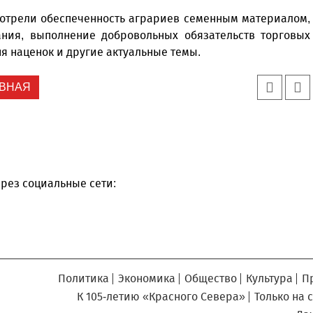
Север», который, уверены,
Кузьминская
главный
придется вам по душе, и вы
мотрели обеспеченность аграриев семенным материалом,
редактор
обязательно добавите его в
ания, выполнение добровольных обязательств торговых
свои закладки.
я наценок и другие актуальные темы.
ВНАЯ
рез социальные сети:
Политика
Экономика
Общество
Культура
П
К 105-летию «Красного Севера»
Только на 