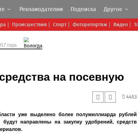
те
Рекламодателям
Подписка
Другое
ура
Происшествия
Спорт
Фоторепортаж
Видео
Т
17 года.
средства на посевную
4453
бласти уже выделено более полумиллиарда рублей
и будут направлены на закупку удобрений, средств
ериалов.