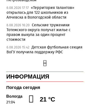
«Территория талантов»
6.08.2026 17:17
открылась для 122 школьников из
Алчевска в Вологодской области
Сельские труженики
6.08.2026 16:20
Тотемского округа получат жилье с
правом выкупа за один процент
стоимости
Детская футбольная секция
6.08.2026 15:42
ВоГУ получила поддержку РФС
Уникальный трейл и
6.08.2026 15:08
силовые шоу приготовили округа
Вологодчины ко Дню физкультурника
ИНФОРМАЦИЯ
Робот Макс на Госуслугах
6.08.2026 14:31
поможет вологжанам оформить выплату
на первоклассника
Погода сегодня
Вологодская область
6.08.2026 14:00
Вологда
21 °C
подтвердила курс на полное
21:04
обеспечение лесовосстановления