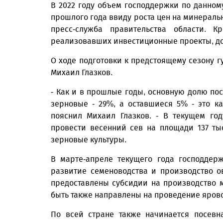
В 2022 году объем господдержки по данно
прошлого года ввиду роста цен на минерал
пресс-служба правительства области. 
реализовавших инвестиционные проекты, до
О ходе подготовки к предстоящему сезону 
Михаил Глазков.
- Как и в прошлые годы, основную долю пос
зерновые - 29%, а оставшиеся 5% - это ка
пояснил Михаил Глазков. - В текущем го
провести весенний сев на площади 137 тыс
зерновые культуры.
В марте-апреле текущего года господдер
развитие семеноводства и производство о
предоставлены субсидии на производство м
быть также направлены на проведение ярово
По всей стране также начинается посевн