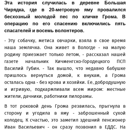
Эта история случилась в деревне Большая
Чирядка, где в 20-метровую яму провалился
бесхозный молодой пес по кличке Грома. В
операцию по его спасению включились пять
спасателей и восемь волонтеров.
- Эту собачку, метиса овчарки, взяла в свое время
наша землячка. Она живет в Вологде - на малую
родину приезжает только летом, - рассказал нашей
газете начальник Кичменгско-Городецкого ПСП
Василий Губин. - Так вышло, что недавно бабушке
пришлось вернуться домой, к внукам, а Грома
осталась одна - без крова и хозяйки. Ее, добродушную
и игривую, подкармливали всем миром: местные
жители, дачники, работники пилорамы.
В тот роковой день Грома резвилась, прыгнула в
сторону и угодила в яму - заброшенный сухой
колодец. К счастью, это заметил здешний пенсионер
Иван Васильевич - он сразу позвонил в ЕДДС. На