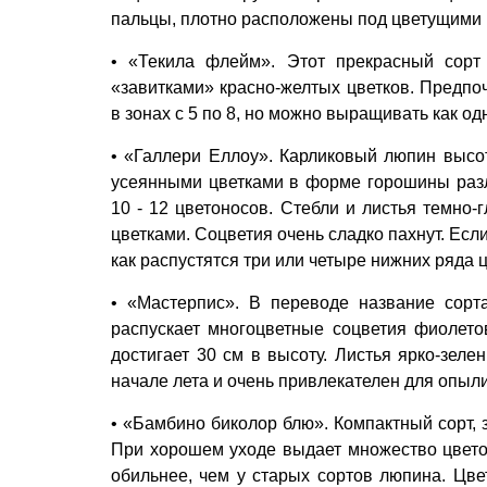
пальцы, плотно расположены под цветущими к
• «Текила флейм». Этот прекрасный сорт
«завитками» красно-желтых цветков. Предпо
в зонах с 5 по 8, но можно выращивать как о
• «Галлери Еллоу». Карликовый люпин высот
усеянными цветками в форме горошины разл
10 - 12 цветоносов. Стебли и листья темно-
цветками. Соцветия очень сладко пахнут. Если 
как распустятся три или четыре нижних ряда ц
• «Мастерпис». В переводе название сорт
распускает многоцветные соцветия фиолето
достигает 30 см в высоту. Листья ярко-зеле
начале лета и очень привлекателен для опыл
• «Бамбино биколор блю». Компактный сорт, 
При хорошем уходе выдает множество цветон
обильнее, чем у старых сортов люпина. Цвет