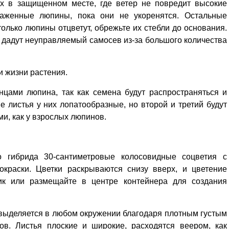
их в защищенном месте, где ветер не повредит высокие
саженные люпины, пока они не укоренятся. Остальные
только люпины отцветут, обрежьте их стебли до основания.
и дадут неуправляемый самосев из-за большого количества
и жизни растения.
нцами люпина, так как семена будут распространяться и
 листья у них лопатообразные, но второй и третий будут
и, как у взрослых люпинов.
го гибрида 30-сантиметровые колосовидные соцветия с
окраски. Цветки раскрываются снизу вверх, и цветение
ик или размещайте в центре контейнера для создания
Уважаемые посетители сайта
Мы рады приветствовать ва
на обновленном Интернет-
 выделяется в любом окружении благодаря плотным густым
ресурсе газеты «Красный
Надежда
ов. Листья плоские и широкие, расходятся веером, как
Север», который, уверены,