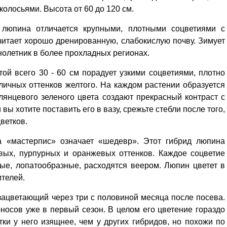
Кузьминская
олосьями. Высота от 60 до 120 см.
главный
придется вам по душе, и вы
редактор
обязательно добавите его в
 люпина отличается крупными, плотными соцветиями с
свои закладки.
читает хорошо дренированную, слабокислую почву. Зимует
днолетник в более прохладных регионах.
ой всего 30 - 60 см порадует узкими соцветиями, плотно
ичных оттенков желтого. На каждом растении образуется
глянцевого зеленого цвета создают прекрасный контраст с
вы хотите поставить его в вазу, срежьте стебли после того,
ветков.
а «мастерпис» означает «шедевр». Этот гибрид люпина
вых, пурпурных и оранжевых оттенков. Каждое соцветие
ные, лопатообразные, расходятся веером. Люпин цветет в
ителей.
зацветающий через три с половиной месяца после посева.
осов уже в первый сезон. В целом его цветение гораздо
ки у него изящнее, чем у других гибридов, но похожи по