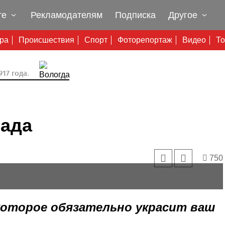
те
Рекламодателям
Подписка
Другое
ура
Происшествия
Спорт
Фоторепортаж
Видео
То
17 года.
сада
750
которое обязательно украсит ваш