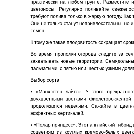
практически на любом грунте. Разместите 
цветоносы. Регулярно поливайте свежепо
требуют полива только в жаркую погоду. Как 
Они не только станут непривлекательны, но 
семян.
К тому же такая плодовитость сокращает срок
Во время прополки огорода следите за сея
захватывать новые территории. Семядольные
пальчатыми, с пятью или шестью узкими долям
Выбор сорта
• «Манхэттен лайтс». У этого прекрасно
двухцветными цветками фиолетово-желтой 
продолжается неделями. Сажайте в цветн
эффектных вертикалей.
• «Полар принцесс». Этот английский гибрид
соцветиям из круглых кремово-белых цветк