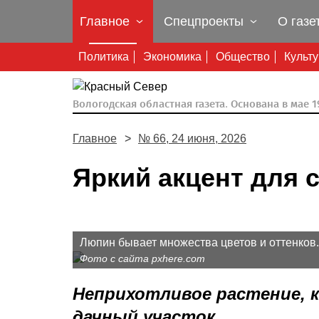
Главное
Спецпроекты
О газе
Политика
Экономика
Общество
Культ
Вологодская областная газета.
Основана в мае 19
Главное
№ 66, 24 июня, 2026
Яркий акцент для 
Люпин бывает множества цветов и оттенков.
Фото с сайта pxhere.com
Неприхотливое растение, 
дачный участок