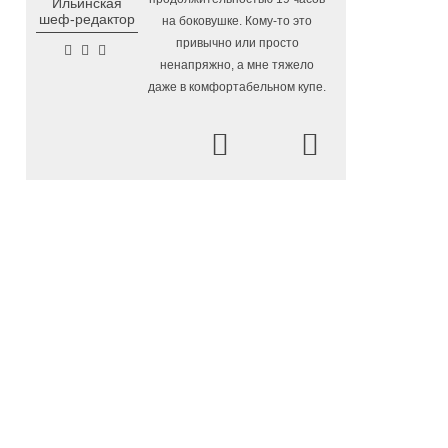
Ильинская
Помялов
шеф-редактор
на боковушке. Кому-то это
На Вологодчине готовят
4.08.2026 16:38
привычно или просто
общественных наблюдателей к
ненапряжно, а мне тяжело
предстоящим выборам
даже в комфортабельном купе.
О лечении и профилактике
4.08.2026 16:03
болезней суставов вологжанам расскажут
Prev
Next
по «Телефону здоровья»
На Горбатом мосту в
4.08.2026 15:36
Вологде приступили к устройству опор и
пролетных строений
У Никольского источника
4.08.2026 15:08
под Вологдой появится колокольня с
курантами
Новая баскетбольная
4.08.2026 14:49
площадка с профессиональным
покрытием появится в Вологде осенью
2026 года
На модернизацию 42
4.08.2026 14:22
образовательных объектов Вологодчины