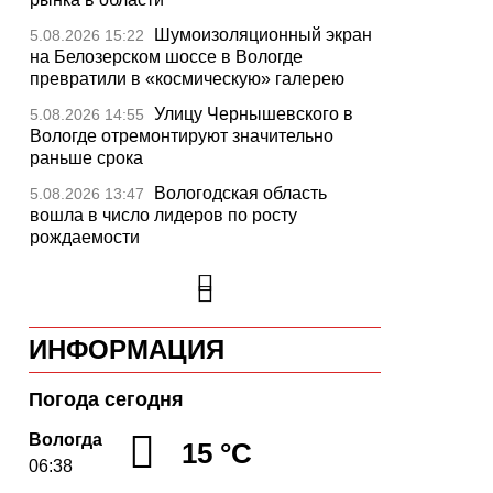
Шумоизоляционный экран
5.08.2026 15:22
на Белозерском шоссе в Вологде
превратили в «космическую» галерею
Улицу Чернышевского в
5.08.2026 14:55
Вологде отремонтируют значительно
раньше срока
Вологодская область
5.08.2026 13:47
вошла в число лидеров по росту
рождаемости
В День физкультурника
5.08.2026 13:05
массовые зарядки пройдут во всех
муниципалитетах Вологодчины
ИНФОРМАЦИЯ
26 тысяч идей для
5.08.2026 12:37
развития региона подали вологжане
через чат-бот
Погода сегодня
На Вологодчине
5.08.2026 12:08
Вологда
15 °C
общественные наблюдатели на выборах
06:38
пройдут учебу