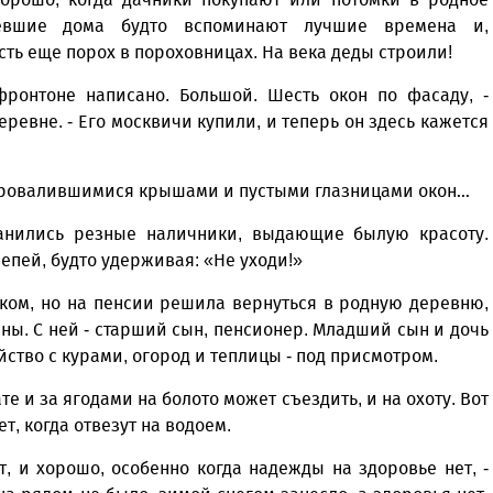
севшие дома будто вспоминают лучшие времена и,
сть еще порох в пороховницах. На века деды строили!
 фронтоне написано. Большой. Шесть окон по фасаду, -
евне. - Его москвичи купили, и теперь он здесь кажется
 провалившимися крышами и пустыми глазницами окон…
ранились резные наличники, выдающие былую красоту.
епей, будто удерживая: «Не уходи!»
ком, но на пенсии решила вернуться в родную деревню,
ны. С ней - старший сын, пенсионер. Младший сын и дочь
йство с курами, огород и теплицы - под присмотром.
е и за ягодами на болото может съездить, и на охоту. Вот
т, когда отвезут на водоем.
т, и хорошо, особенно когда надежды на здоровье нет, -