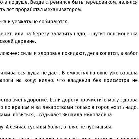
бота по душе. Везде стремился быть передовиком, являлся
ть лет проработал механизатором.
ка и уезжать не собираются.
берет, или на березу залазить надо, - шутит пенсионерка
 своей деревне.
сложнее: силы и здоровье покидают, дела копятся, а забот
сиживаться душа не дает. В емкостях на окне уже взошла
апоги на ходу: видно, что владения без присмотра не
рства очень дорогие. Если дорогу прочистить могут, дрова
то по врачам и за лекарствами только в город ехать надо.
ками, возиться, - вздыхает Зинаида Николаевна.
у. А сейчас суставы болят, в пляс не пустишься.
орошо, когда дачники покупают или потомки в родное