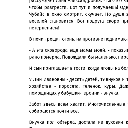
рассуждает Анна Александровна. - Как-то сы
чтобы разгрести. Вот тут и подумаешь! Од
Чубайс в окно смотрит, скучает. Но душе 
веселей становится. Вот подруга скоро п
нетерпением!
В печи трещит огонь, на противне поднимаю
- А эта сковорода еще мамы моей, - показыв
рано померла. Подождали бы маленько, пир
И сын приглашает в гости: когда ягоды на бо
У Лии Ивановны - десять детей, 19 внуков и
хозяйстве - поросята, теленок, куры. Да
помощницах у бабушки-героини - внучка.
Забот здесь всем хватит. Многочисленные
собираются почти все.
Внучка пол обтерла, достала из духовки 