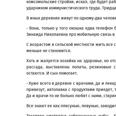
комсомольские стройки, искал, где будет ра
ударником коммунистического труда. Тридца
В иных деревнях живут по одному-два челове
- Вона, только у того окошка едва телефон 
Зинаида Николаевна про мобильную связь в
С возрастом в сельской местности жить все 
меньше не становится.
Хоть и жалуется хозяйка на здоровье, но от
рассада, выставлены лопаты, резиновые с
остаются. И сын помогает.
- Хуже всего в деревне с врачами, да и лека
привезут, автолавка с продуктами приедет, 
Да и врачи-то не больно любят с нами, стари
Все знают ее как плясунью, певунью, заводил
Тоскливо смотрятся заброшенные избы… Х