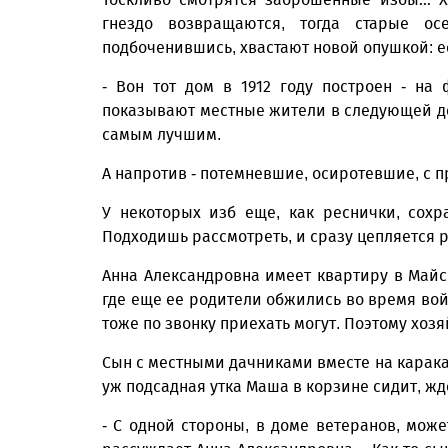
гнездо возвращаются, тогда старые о
подбоченившись, хвастают новой опушкой: е
- Вон тот дом в 1912 году построен - на
показывают местные жители в следующей дер
самым лучшим.
А напротив - потемневшие, осиротевшие, с
У некоторых изб еще, как реснички, сох
Подходишь рассмотреть, и сразу цепляется р
Анна Александровна имеет квартиру в Майс
где еще ее родители обжились во время вой
тоже по звонку приехать могут. Поэтому хозя
Сын с местными дачниками вместе на каракат
уж подсадная утка Маша в корзине сидит, жде
- С одной стороны, в доме ветеранов, може