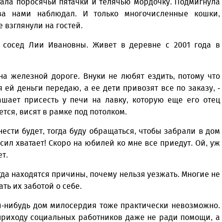
тала поросячьи пятачки и телячью мордочку. Подмигнула
за нами наблюдал. И только многочисленные кошки,
 взглянули на гостей.
 сосед Лии Ивановны. Живет в деревне с 2001 года в
на железной дороге. Внуки не любят ездить, потому что
я ей деньги передаю, а ее дети привозят все по заказу, -
шает присесть у печи на лавку, которую еще его отец
ется, висят в рамке под потолком.
нести будет, тогда буду обращаться, чтобы забрали в дом
сил хватает! Скоро на юбилей ко мне все приедут. Ой, уж
ет.
да находятся причины, почему нельзя уезжать. Многие не
ать их заботой о себе.
й-нибудь дом милосердия тоже практически невозможно.
 приходу социальных работников даже не ради помощи, а