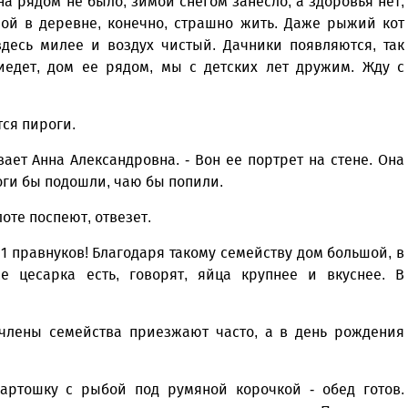
на рядом не было, зимой снегом занесло, а здоровья нет,
ной в деревне, конечно, страшно жить. Даже рыжий кот
здесь милее и воздух чистый. Дачники появляются, так
риедет, дом ее рядом, мы с детских лет дружим. Жду с
тся пироги.
ает Анна Александровна. - Вон ее портрет на стене. Она
оги бы подошли, чаю бы попили.
лоте поспеют, отвезет.
 11 правнуков! Благодаря такому семейству дом большой, в
же цесарка есть, говорят, яйца крупнее и вкуснее. В
 члены семейства приезжают часто, а в день рождения
картошку с рыбой под румяной корочкой - обед готов.