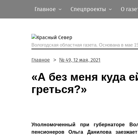
Главное
Спецпроекты
О газе
Вологодская областная газета.
Основана в мае 19
Главное
№ 49, 12 мая, 2021
«А без меня куда ей
греться?»
Уполномоченный при губернаторе Во
пенсионеров Ольга Данилова заезжае