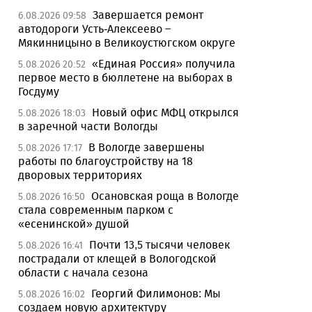
Завершается ремонт
6.08.2026 09:58
автодороги Усть-Алексеево –
Мякинницыно в Великоустюгском округе
«Единая Россия» получила
5.08.2026 20:52
первое место в бюллетене на выборах в
Госдуму
Новый офис МФЦ открылся
5.08.2026 18:03
в заречной части Вологды
В Вологде завершены
5.08.2026 17:17
работы по благоустройству на 18
дворовых территориях
Осановская роща в Вологде
5.08.2026 16:50
стала современным парком с
«есенинской» душой
Почти 13,5 тысячи человек
5.08.2026 16:41
пострадали от клещей в Вологодской
области с начала сезона
Георгий Филимонов: Мы
5.08.2026 16:02
создаем новую архитектуру