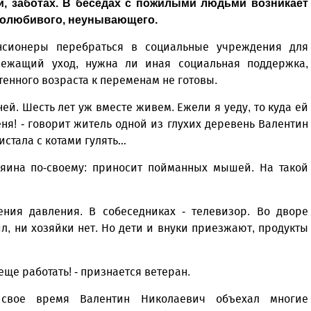
, заботах. В беседах с пожилыми людьми возникает
удолюбивого, неунывающего.
нсионеры перебраться в социальные учреждения для
лежащий уход, нужна ли иная социальная поддержка,
енного возраста к переменам не готовы.
 ней. Шесть лет уж вместе живем. Ежели я уеду, то куда ей
еня! - говорит житель одной из глухих деревень Валентин
вистала с котами гулять…
зяина по-своему: приносит пойманных мышей. На такой
ения давления. В собеседниках - телевизор. Во дворе
сил, ни хозяйки нет. Но дети и внуки приезжают, продукты
еще работать! - признается ветеран.
 свое время Валентин Николаевич объехал многие