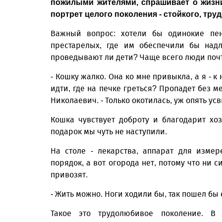
пожилыми жителями, спрашивает о жизни
портрет целого поколения - стойкого, тр
Важный вопрос: хотели бы одинокие пе
престарелых, где им обеспечили бы над
проведывают ли дети? Чаще всего люди почт
- Кошку жалко. Она ко мне привыкла, а я - к
идти, где на печке греться? Пропадет без м
Николаевич. - Только окотилась, уж опять ус
Кошка чувствует доброту и благодарит хо
подарок мы чуть не наступили.
На столе - лекарства, аппарат для измер
порядок, а вот огорода нет, потому что ни 
привозят.
- Жить можно. Ноги ходили бы, так пошел бы 
Такое это трудолюбивое поколение. В