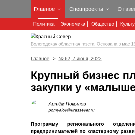
Главное
Спецпроекты
О газе
Политика
Экономика
Общество
Культ
Вологодская областная газета.
Основана в мае 19
Главное
№ 62, 7 июня, 2023
Крупный бизнес п
закупки у «малыш
Артём Помялов
pomyalov@krassever.ru
Программу регионального отдел
предпринимателей по кластерному разв