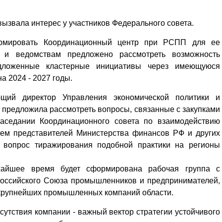
Уважаемые посетители сайта
ызвала интерес у участников Федерального совета.
Мы рады приветствовать ва
на обновленном Интернет-
ормировать Координационный центр при РСПП для ее
ресурсе газеты «Красный
Надежда
 и ведомствам предложено рассмотреть возможность
Север», который, уверены,
Кузьминская
дложенные кластерные инициативы через имеющуюся
главный
придется вам по душе, и вы
редактор
а 2024 - 2027 годы.
обязательно добавите его в
свои закладки.
ющий директор Управления экономической политики и
предложила рассмотреть вопросы, связанные с закупками
заседании Координационного совета по взаимодействию
ием представителей Министерства финансов РФ и других
и вопрос тиражирования подобной практики на регионы
жайшее время будет сформирована рабочая группа с
Российского Союза промышленников и предпринимателей,
 крупнейших промышленных компаний области.
исутствия компании - важный вектор стратегии устойчивого