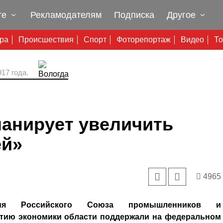
те
Рекламодателям
Подписка
Другое
ура
Происшествия
Спорт
Фоторепортаж
Видео
То
17 года.
ланирует увеличить
ей»
4965
ения Российского Союза промышленников и
итию экономики области поддержали на федеральном