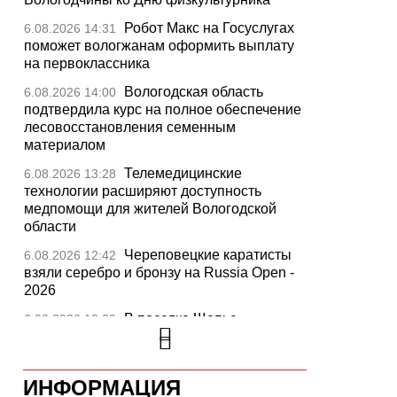
Робот Макс на Госуслугах
6.08.2026 14:31
поможет вологжанам оформить выплату
на первоклассника
Вологодская область
6.08.2026 14:00
подтвердила курс на полное обеспечение
лесовосстановления семенным
материалом
Телемедицинские
6.08.2026 13:28
технологии расширяют доступность
медпомощи для жителей Вологодской
области
Череповецкие каратисты
6.08.2026 12:42
взяли серебро и бронзу на Russia Open -
2026
В поселке Щепье
6.08.2026 12:09
Бабаевского округа открыли
отремонтированный мост
Вологодская шахматистка
ИНФОРМАЦИЯ
6.08.2026 11:44