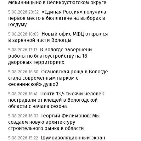
Мякинницыно в Великоустюгском округе
«Единая Россия» получила
5.08.2026 20:52
первое место в бюллетене на выборах в
Госдуму
Новый офис МФЦ открылся
5.08.2026 18:03
в заречной части Вологды
В Вологде завершены
5.08.2026 17:17
работы по благоустройству на 18
дворовых территориях
Осановская роща в Вологде
5.08.2026 16:50
стала современным парком с
«есенинской» душой
Почти 13,5 тысячи человек
5.08.2026 16:41
пострадали от клещей в Вологодской
области с начала сезона
Георгий Филимонов: Мы
5.08.2026 16:02
создаем новую архитектуру
строительного рынка в области
Шумоизоляционный экран
5.08.2026 15:22