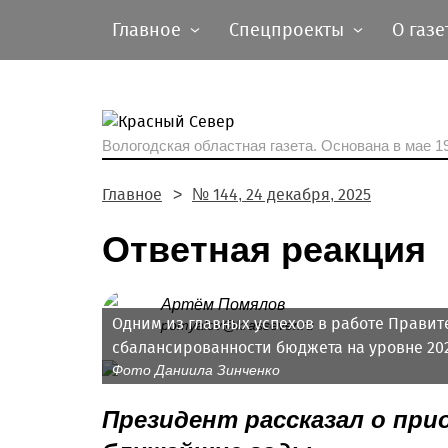
Главное
Спецпроекты
О газе
Вологодская областная газета.
Основана в мае 19
Главное
№ 144, 24 декабря, 2025
Ответная реакция
Артём Помялов
Одним из главных успехов в работе Правит
pomyalov@krassever.ru
сбалансированности бюджета на уровне 202
Фото Даниила Зинченко
Президент рассказал о пр