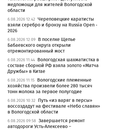
медпомощи для жителей Вологодской
области
Череповецкие каратисты
6.08.2026 12:42
взяли серебро и бронзу на Russia Open -
2026
В поселке Щепье
6.08.2026 12:09
Бабаевского округа открыли
отремонтированный мост
Вологодская шахматистка в
6.08.2026 11:44
составе сборной РФ взяла золото «Матча
Дружбы» в Китае
Вологодские племенные
6.08.2026 11:15
хозяйства произвели более 280 тысяч
тонн молока за первое полугодие
Путь «из варяг в персы»
6.08.2026 10:32
воссоздадут на фестивале «Небо славян»
в Вологодской области
Завершается ремонт
6.08.2026 09:58
автодороги Усть-Алексеево –