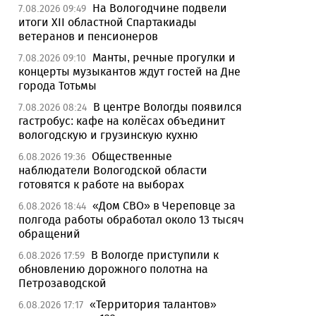
На Вологодчине подвели
7.08.2026 09:49
итоги XII областной Спартакиады
ветеранов и пенсионеров
Манты, речные прогулки и
7.08.2026 09:10
концерты музыкантов ждут гостей на Дне
города Тотьмы
В центре Вологды появился
7.08.2026 08:24
гастробус: кафе на колёсах объединит
вологодскую и грузинскую кухню
Общественные
6.08.2026 19:36
наблюдатели Вологодской области
готовятся к работе на выборах
«Дом СВО» в Череповце за
6.08.2026 18:44
полгода работы обработал около 13 тысяч
обращений
В Вологде приступили к
6.08.2026 17:59
обновлению дорожного полотна на
Петрозаводской
«Территория талантов»
6.08.2026 17:17