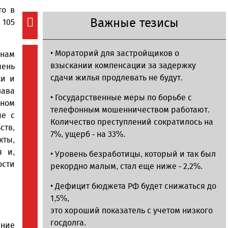
то в
Важные тезисы
 105
• Мораторий для застройщиков о
 нам
взыскании компенсации за задержку
чень
сдачи жилья продлевать не будут.
ки и
лава
• Государственные меры по борьбе с
лном
телефонным мошенничеством работают.
ые с
Количество преступлений сократилось на
тв,
7%, ущерб - на 33%.
ты,
я и,
• Уровень безработицы, который и так был
сти
рекордно малым, стал еще ниже - 2,2%.
• Дефицит бюджета РФ будет снижаться до
1,5%,
это хороший показатель с учетом низкого
госдолга.
ение