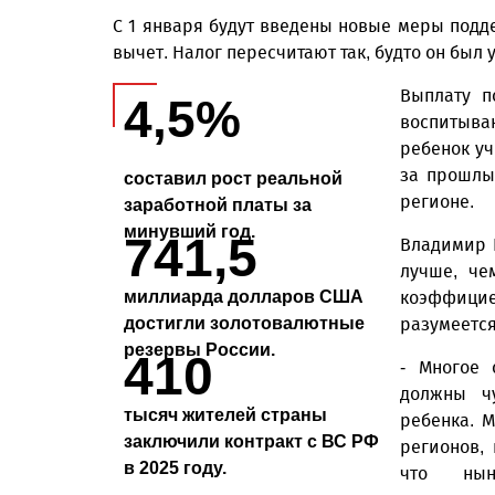
С 1 января будут введены новые меры подд
вычет. Налог пересчитают так, будто он был 
Выплату п
4,5%
воспитыва
ребенок уч
за прошлы
составил рост реальной
регионе.
заработной платы за
минувший год.
741,5
Владимир 
лучше, че
миллиарда долларов США
коэффицие
достигли золотовалютные
разумеется
резервы России.
410
- Многое 
должны чу
тысяч жителей страны
ребенка. 
заключили контракт с ВС РФ
регионов,
в 2025 году.
что нын