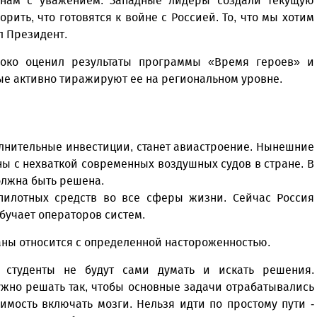
к нам с уважением. Западные лидеры создали текущую
ить, что готовятся к войне с Россией. То, что мы хотим
ил Президент.
око оценил результаты программы «Время героев» и
ые активно тиражируют ее на региональном уровне.
олнительные инвестиции, станет авиастроение. Нынешние
ны с нехваткой современных воздушных судов в стране. В
олжна быть решена.
пилотных средств во все сферы жизни. Сейчас Россия
бучает операторов систем.
раны относится с определенной настороженностью.
и студенты не будут сами думать и искать решения.
жно решать так, чтобы основные задачи отрабатывались
имость включать мозги. Нельзя идти по простому пути -