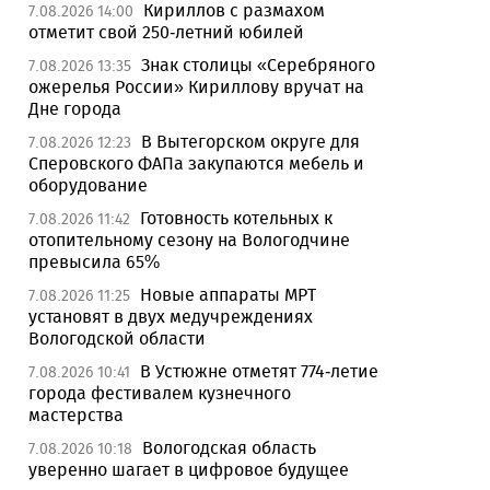
Кириллов с размахом
7.08.2026 14:00
отметит свой 250-летний юбилей
Знак столицы «Серебряного
7.08.2026 13:35
ожерелья России» Кириллову вручат на
Дне города
В Вытегорском округе для
7.08.2026 12:23
Сперовского ФАПа закупаются мебель и
оборудование
Готовность котельных к
7.08.2026 11:42
отопительному сезону на Вологодчине
превысила 65%
Новые аппараты МРТ
7.08.2026 11:25
установят в двух медучреждениях
Вологодской области
В Устюжне отметят 774-летие
7.08.2026 10:41
города фестивалем кузнечного
мастерства
Вологодская область
7.08.2026 10:18
уверенно шагает в цифровое будущее