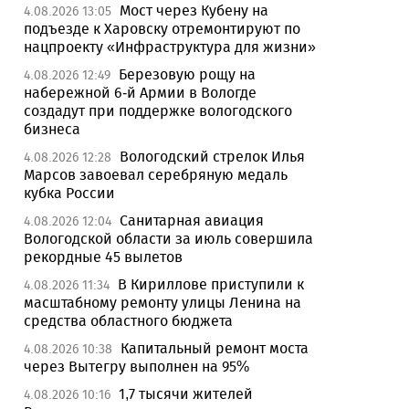
Мост через Кубену на
4.08.2026 13:05
подъезде к Харовску отремонтируют по
нацпроекту «Инфраструктура для жизни»
Березовую рощу на
4.08.2026 12:49
набережной 6-й Армии в Вологде
создадут при поддержке вологодского
бизнеса
Вологодский стрелок Илья
4.08.2026 12:28
Марсов завоевал серебряную медаль
кубка России
Санитарная авиация
4.08.2026 12:04
Вологодской области за июль совершила
рекордные 45 вылетов
В Кириллове приступили к
4.08.2026 11:34
масштабному ремонту улицы Ленина на
средства областного бюджета
Капитальный ремонт моста
4.08.2026 10:38
через Вытегру выполнен на 95%
1,7 тысячи жителей
4.08.2026 10:16