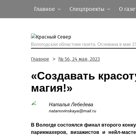
Главное
Спецпроекты
О газе
Вологодская областная газета.
Основана в мае 19
Главное
№ 56, 24 мая, 2023
«Создавать красот
магия!»
Наталья Лебедева
natanovinskaya@mail.ru
В Вологде состоялся финал второго конк
парикмахеров, визажистов и нейл-маст