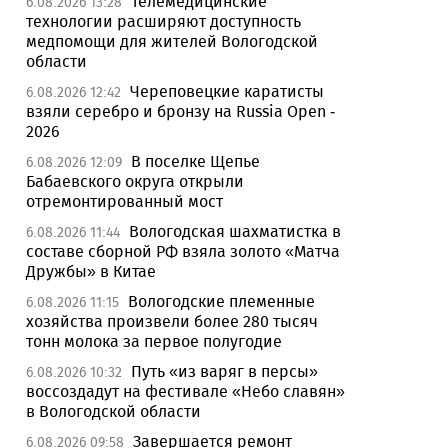
Телемедицинские
6.08.2026 13:28
технологии расширяют доступность
медпомощи для жителей Вологодской
области
Череповецкие каратисты
6.08.2026 12:42
взяли серебро и бронзу на Russia Open -
2026
В поселке Щепье
6.08.2026 12:09
Бабаевского округа открыли
отремонтированный мост
Вологодская шахматистка в
6.08.2026 11:44
составе сборной РФ взяла золото «Матча
Дружбы» в Китае
Вологодские племенные
6.08.2026 11:15
хозяйства произвели более 280 тысяч
тонн молока за первое полугодие
Путь «из варяг в персы»
6.08.2026 10:32
воссоздадут на фестивале «Небо славян»
в Вологодской области
Завершается ремонт
6.08.2026 09:58