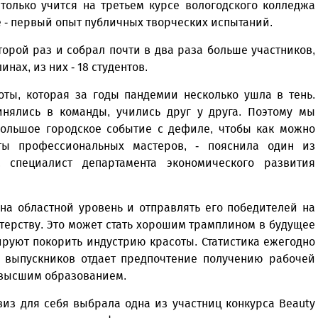
только учится на третьем курсе вологодского колледжа
ее - первый опыт публичных творческих испытаний.
торой раз и собрал почти в два раза больше участников,
нах, из них - 18 студентов.
оты, которая за годы пандемии несколько ушла в тень.
инялись в команды, учились друг у друга. Поэтому мы
большое городское событие с дефиле, чтобы как можно
ты профессиональных мастеров, - пояснила один из
 специалист департамента экономического развития
 на областной уровень и отправлять его победителей на
ерству. Это может стать хорошим трамплином в будущее
ируют покорить индустрию красоты. Статистика ежегодно
е выпускников отдает предпочтение получению рабочей
 высшим образованием.
евиз для себя выбрала одна из участниц конкурса Beauty