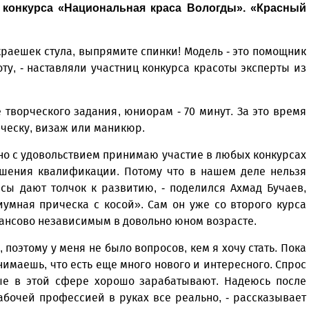
ц конкурса «Национальная краса Вологды». «Красный
краешек стула, выпрямите спинки! Модель - это помощник
ту, - наставляли участниц конкурса красоты эксперты из
творческого задания, юниорам - 70 минут. За это время
ческу, визаж или маникюр.
 но с удовольствием принимаю участие в любых конкурсах
ышения квалификации. Потому что в нашем деле нельзя
рсы дают толчок к развитию, - поделился Ахмад Бучаев,
умная прическа с косой». Сам он уже со второго курса
инансово независимым в довольно юном возрасте.
, поэтому у меня не было вопросов, кем я хочу стать. Пока
нимаешь, что есть еще много нового и интересного. Спрос
мые в этой сфере хорошо зарабатывают. Надеюсь после
абочей профессией в руках все реально, - рассказывает