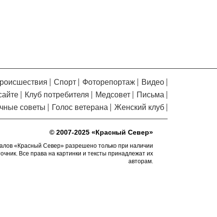
на Белозерском шоссе в Вологде
превратили в «космическую» галерею
Улицу Чернышевского в
5.08.2026 14:55
Вологде отремонтируют значительно
раньше срока
Вологодская область
5.08.2026 13:47
вошла в число лидеров по росту
роисшествия
Спорт
Фоторепортаж
Видео
рождаемости
сайте
Клуб потребителя
Медсовет
Письма
В День физкультурника
5.08.2026 13:05
чные советы
Голос ветерана
Женский клуб
массовые зарядки пройдут во всех
муниципалитетах Вологодчины
© 2007-2025 «Красный Север»
26 тысяч идей для
5.08.2026 12:37
развития региона подали вологжане
алов «Красный Север» разрешено только при наличии
через чат-бот
точник. Все права на картинки и тексты принадлежат их
авторам.
На Вологодчине
5.08.2026 12:08
общественные наблюдатели на выборах
пройдут учебу
В Череповце после
5.08.2026 11:34
реконструкции открыли фонтан в