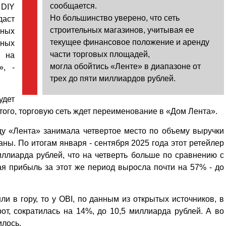
сообщается.
DIY
Но большинство уверено, что сеть
даст
строительных магазинов, учитывая ее
ьных
текущее финансовое положение и аренду
дных
части торговых площадей,
 на
могла обойтись «Ленте» в диапазоне от
», -
трех до пяти миллиардов рублей.
удет
 того, торговую сеть ждет переименование в «Дом Лента».
оду «Лента» занимала четвертое место по объему выручки
ны. По итогам января - сентября 2025 года этот ретейлер
ллиарда рублей, что на четверть больше по сравнению с
я прибыль за этот же период выросла почти на 57% - до
Уважаемые посетители сайта
Мы рады приветствовать ва
 в гору, то у OBI, по данным из открытых источников, в
на обновленном Интернет-
от, сократилась на 14%, до 10,5 миллиарда рублей. А во
ресурсе газеты «Красный
Надежда
илось.
Север», который, уверены,