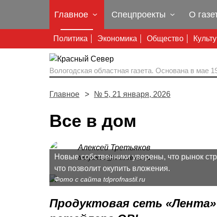
Главное
Спецпроекты
О газе
Политика
Экономика
Общество
Культ
Вологодская областная газета.
Основана в мае 19
Главное
№ 5, 21 января, 2026
Все в дом
Алексей Третьяков
Новые собственники уверены, что рынок стр
tretyakov@krassever.ru
что позволит окупить вложения.
Фото с сайта tdprofnastil.ru
Продуктовая сеть «Лента»