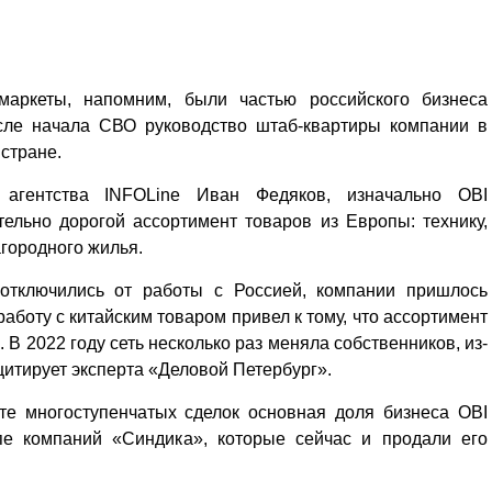
Кузьминская
главный
придется вам по душе, и вы
редактор
обязательно добавите его в
свои закладки.
маркеты, напомним, были частью российского бизнеса
осле начала СВО руководство штаб-квартиры компании в
 стране.
о агентства INFOLine Иван Федяков, изначально OBI
ельно дорогой ассортимент товаров из Европы: технику,
агородного жилья.
 отключились от работы с Россией, компании пришлось
аботу с китайским товаром привел к тому, что ассортимент
. В 2022 году сеть несколько раз меняла собственников, из-
 цитирует эксперта «Деловой Петербург».
те многоступенчатых сделок основная доля бизнеса OBI
пе компаний «Синдика», которые сейчас и продали его