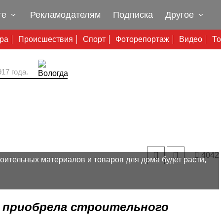
те
Рекламодателям
Подписка
Другое
ура
Происшествия
Спорт
Фоторепортаж
Видео
То
17 года.
4042
оительных материалов и товаров для дома будет расти,
 приобрела строительного