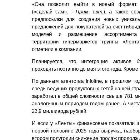
«Она позволит выйти в новый формат 
(«сделай сам». -
Прим. авт.
), а также соз
предпосылки для создания новых уникал
предложений для покупателей за счет гибри
моделей и размещения ассортимента
территории гипермаркетов группы «Лента
отметили в компании.
Планируется, что интеграция активов б
проходить поэтапно до мая этого года. Кроме
По данным агентства Infoline, в прошлом г
среди ведущих продуктовых сетей нашей стра
заработал в общей сложности свыше 781 ми
аналогичным периодом годом ранее. А чиста
23,9 миллиарда рублей.
И если у «Ленты» финансовые показатели шли
первой половине 2025 года выручка, наобор
втором полугодии снижение продаж продолж