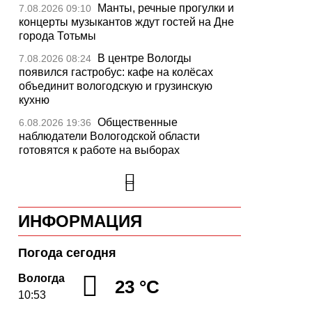
Манты, речные прогулки и
7.08.2026 09:10
концерты музыкантов ждут гостей на Дне
города Тотьмы
В центре Вологды
7.08.2026 08:24
появился гастробус: кафе на колёсах
объединит вологодскую и грузинскую
кухню
Общественные
6.08.2026 19:36
наблюдатели Вологодской области
готовятся к работе на выборах
«Дом СВО» в Череповце
6.08.2026 18:44
за полгода работы обработал около 13
тысяч обращений
ИНФОРМАЦИЯ
В Вологде приступили к
6.08.2026 17:59
обновлению дорожного полотна на
Петрозаводской
Погода сегодня
«Территория талантов»
6.08.2026 17:17
Вологда
23 °C
открылась для 122 школьников из
10:53
Алчевска в Вологодской области