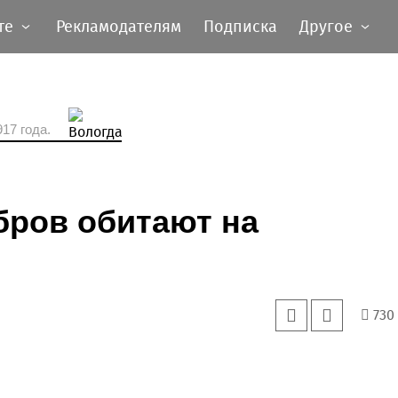
те
Рекламодателям
Подписка
Другое
17 года.
бров обитают на
730