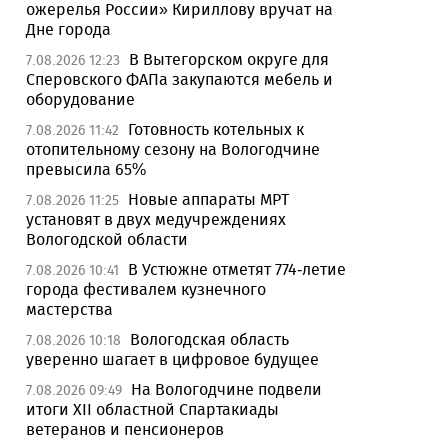
ожерелья России» Кириллову вручат на
Дне города
В Вытегорском округе для
7.08.2026 12:23
Сперовского ФАПа закупаются мебель и
оборудование
Готовность котельных к
7.08.2026 11:42
отопительному сезону на Вологодчине
превысила 65%
Новые аппараты МРТ
7.08.2026 11:25
установят в двух медучреждениях
Вологодской области
В Устюжне отметят 774-летие
7.08.2026 10:41
города фестивалем кузнечного
мастерства
Вологодская область
7.08.2026 10:18
уверенно шагает в цифровое будущее
На Вологодчине подвели
7.08.2026 09:49
итоги XII областной Спартакиады
ветеранов и пенсионеров