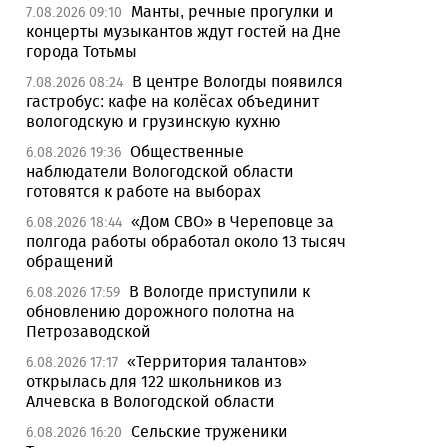
Манты, речные прогулки и
7.08.2026 09:10
концерты музыкантов ждут гостей на Дне
города Тотьмы
В центре Вологды появился
7.08.2026 08:24
гастробус: кафе на колёсах объединит
вологодскую и грузинскую кухню
Общественные
6.08.2026 19:36
наблюдатели Вологодской области
готовятся к работе на выборах
«Дом СВО» в Череповце за
6.08.2026 18:44
полгода работы обработал около 13 тысяч
обращений
В Вологде приступили к
6.08.2026 17:59
обновлению дорожного полотна на
Петрозаводской
«Территория талантов»
6.08.2026 17:17
открылась для 122 школьников из
Алчевска в Вологодской области
Сельские труженики
6.08.2026 16:20