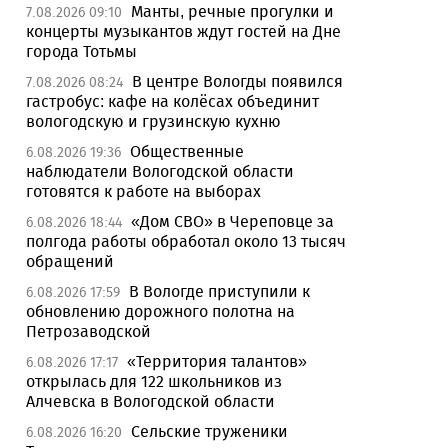
Манты, речные прогулки и
7.08.2026 09:10
концерты музыкантов ждут гостей на Дне
города Тотьмы
В центре Вологды появился
7.08.2026 08:24
гастробус: кафе на колёсах объединит
вологодскую и грузинскую кухню
Общественные
6.08.2026 19:36
наблюдатели Вологодской области
готовятся к работе на выборах
«Дом СВО» в Череповце за
6.08.2026 18:44
полгода работы обработал около 13 тысяч
обращений
В Вологде приступили к
6.08.2026 17:59
обновлению дорожного полотна на
Петрозаводской
«Территория талантов»
6.08.2026 17:17
открылась для 122 школьников из
Алчевска в Вологодской области
Сельские труженики
6.08.2026 16:20