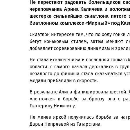
Не перестают радовать болельщиков с
череповчанка Арина Каличева и вологж
шестерке сильнейших скиатлона пятого 
биатлонном комплексе «Мирный» под Каз
Скиатлон интересен тем, что по ходу гонки
бегут коньковым стилем, затем меняют л
добавляет соревнованию динамизм и зрели
Не стала исключением и последняя гонка в
области, с самого начала держались в гру
незадолго до финиша стала сказываться ус
медали прибавили в скорости.
В результате Алина финишировала шестой. А
«ленточке» в борьбе за бронзу она с ра
Екатерину Никитину.
Не менее яркой получилась борьба за нагр
Дарьи Непряевой из Татарстана.