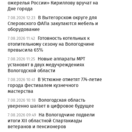
ожерелья России» Кириллову вручат на
Дне города
В Вытегорском округе для
7.08.2026 12:23
Сперовского ФАПа закупаются мебель и
оборудование
Готовность котельных к
7.08.2026 11:42
отопительному сезону на Вологодчине
превысила 65%
Новые аппараты МРТ
7.08.2026 11:25
установят в двух медучреждениях
Вологодской области
В Устюжне отметят 774-летие
7.08.2026 10:41
города фестивалем кузнечного
мастерства
Вологодская область
7.08.2026 10:18
уверенно шагает в цифровое будущее
На Вологодчине подвели
7.08.2026 09:49
итоги XII областной Спартакиады
ветеранов и пенсионеров