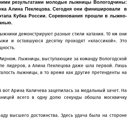
воими результатами молодые лыжницы Вологодчины:
анка Алина Пеклецова. Сегодня они финишировали в
этапа Кубка России. Соревнования прошли в лыжно-
анью.
 лыжники демонстрируют разные стили катания. 10 км они
ыжи и оставшуюся десятку проходят «классикой». Это
щность.
 Мирном. Лыжницы, выступающие за команду Вологодской
ппе лидеров, а Алина Пеклецова даже шла первой. Лишь
талость лыжницы, в то время как другие претенденты на
 вот Арина Каличева зацепилась за медальный зачет. На
зницей всего в одну долю секунды обошла москвичку
аду высшего достоинства. Здесь удача была на стороне