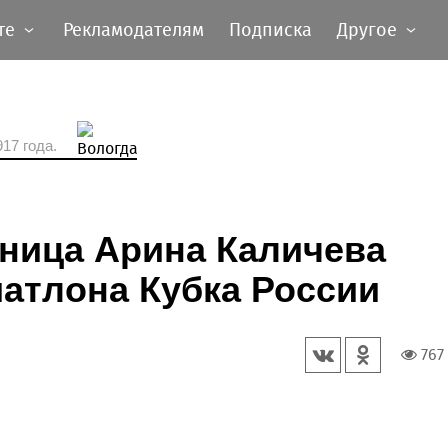
те
Рекламодателям
Подписка
Другое
17 года.
ница Арина Каличева
иатлона Кубка России
767