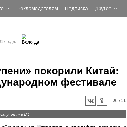
те
Рекламодателям
Подписка
Другое
17 года.
пени» покорили Китай:
ждународном фестивале
711
«Ступени» в ВК