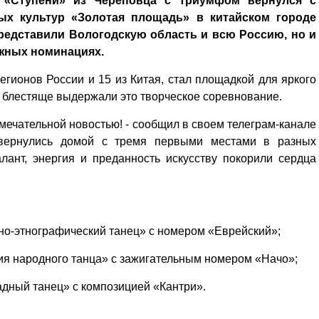
 «Ступени» из Череповца с триумфом вернулся с
ых культур «Золотая площадь» в китайском городе
редставили Вологодскую область и всю Россию, но и
ижных номинациях.
егионов России и 15 из Китая, стал площадкой для яркого
ы блестяще выдержали это творческое соревнование.
мечательной новостью! - сообщил в своем телеграм-канале
вернулись домой с тремя первыми местами в разных
лант, энергия и преданность искусству покорили сердца
но-этнографический танец» с номером «Еврейский»;
ия народного танца» с зажигательным номером «Начо»;
адный танец» с композицией «Кантри».